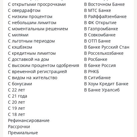
С открытыми просрочками
В Восточном Банке
С овердрафтом
В МТС Банке
С низким процентом
В Райффайзенбанке
С небольшим лимитом
В ФК Открытие
С моментальным решением
В Газпромбанке
С милями
В Совкомбанке
С льготным периодом
В ОТП Банке
С кэшбэком
В банке Русский Стандар
С кредитным лимитом
В Россельхозбанке
С доставкой на дом
В Росбанке
С высоким процентом одобрения
В банке Россия
С временной регистрацией
В РНКБ
С видом на жительство
В Ситибанке
С бонусами
В Хоум Кредит Банке
С 22 лет
В Банке Уралсиб
С 21 года
С 20 лет
С 19 лет
С 18 лет
Рефинансирование
Рассрочки
Премиальные