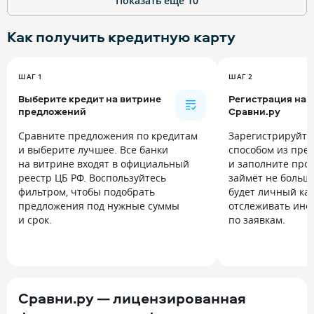
Показать ещё
10
Как получить
кредитную карту
ШАГ 1
ШАГ 2
Выберите кредит на витрине
Регистрация на
предложений
Сравни.ру
Сравните предложения по кредитам
Зарегистрируйт
и выберите лучшее. Все банки
способом из пре
на витрине входят в официальный
и заполните прос
реестр ЦБ РФ. Воспользуйтесь
займёт не больше
фильтром, чтобы подобрать
будет личный каб
предложения под нужные суммы
отслеживать инф
и срок.
по заявкам.
Сравни.ру — лицензированная