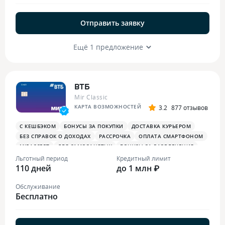
Отправить заявку
Ещё 1 предложение
ВТБ
Mir Classic
КАРТА ВОЗМОЖНОСТЕЙ
3.2
877 отзывов
С КЕШБЭКОМ
БОНУСЫ ЗА ПОКУПКИ
ДОСТАВКА КУРЬЕРОМ
БЕЗ СПРАВОК О ДОХОДАХ
РАССРОЧКА
ОПЛАТА СМАРТФОНОМ
MIRACCEPT
ДЛЯ САМОЗАНЯТЫХ
БОНУСЫ ЗА РАЗВЛЕЧЕНИЯ
ПЛАТЕЖНЫЙ СТИКЕР
Льготный период
Кредитный лимит
110 дней
до 1 млн ₽
Обслуживание
Бесплатно