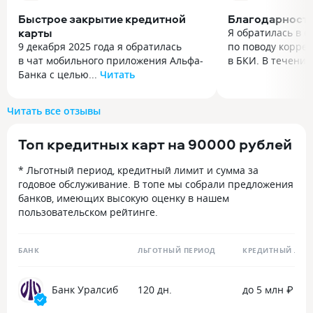
Быстрое закрытие кредитной
Благодарност
карты
Я обратилась в о
9 декабря 2025 года я обратилась
по поводу корре
в чат мобильного приложения Альфа-
в БКИ. В течении
Банка с целью...
Читать
Я обратилась в о
9 декабря 2025 года я обратилась
по поводу корре
в чат мобильного приложения Альфа-
в БКИ. В течении
Читать все отзывы
Банка с целью закрыть счет своей
меня соединили 
кредитной карты. На мой запрос
которая быстро 
Топ кредитных карт на 90000 рублей
практически сразу подключился
проблему с внес
оператор Николай. Он вежливо
данных в мою кр
* Льготный период, кредитный лимит и сумма за
поинтересовался причиной
Все прошло быст
годовое обслуживание. В топе мы собрали предложения
закрытия, и я честно ответила, что
профессионально
банков, имеющих высокую оценку в нашем
меня не совсем устраивает
уровне. Благода
пользовательском рейтинге.
процентная ставка. Николай очень
за хорошую работ
подробно и понятно разъяснил мне,
как именно устроены начисления
БАНК
ЛЬГОТНЫЙ ПЕРИОД
КРЕДИТНЫЙ ЛИМ
по карте, и деликатно напомнил
про доступные преимущества,
включая выгодный кэшбэк. При этом
Банк Уралсиб
120 дн.
до 5 млн ₽
не было абсолютно никакого
агрессивного навязывания —