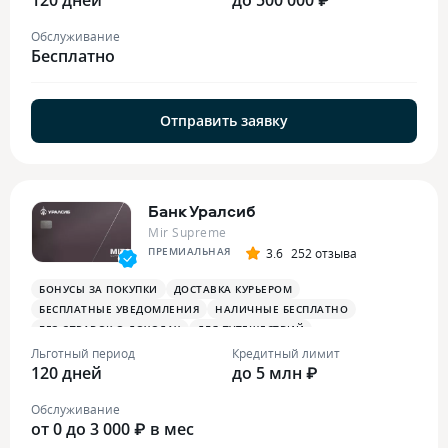
Обслуживание
Бесплатно
Отправить заявку
Банк Уралсиб
Mir Supreme
ПРЕМИАЛЬНАЯ
3.6
252 отзыва
БОНУСЫ ЗА ПОКУПКИ
ДОСТАВКА КУРЬЕРОМ
БЕСПЛАТНЫЕ УВЕДОМЛЕНИЯ
НАЛИЧНЫЕ БЕСПЛАТНО
БЕЗ СПРАВОК О ДОХОДАХ
ДЛЯ ПУТЕШЕСТВИЙ
ОПЛАТА СМАРТФОНОМ
MIRACCEPT
БИЗНЕС-ЗАЛЫ
Льготный период
Кредитный лимит
120 дней
БЕСПЛАТНАЯ ТУРИСТИЧЕСКАЯ СТРАХОВКА
до 5 млн ₽
Обслуживание
от 0 до 3 000 ₽ в мес