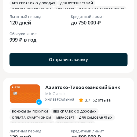
БЕЗ СПРАВОК О ДОХОДАХ
ДЛЯ ПУТЕШЕСТВИЙ
ОПЛАТА СМАРТФОНОМ
MIRACCEPT
БОНУСЫ ЗА РАЗВЛЕЧЕНИЯ
БОНУСЫ В РЕСТОРАНАХ
Льготный период
Кредитный лимит
120 дней
до 750 000 ₽
Обслуживание
999 ₽ в год
Отправить заявку
Азиатско-Тихоокеанский Банк
Mir Classic
УНИВЕРСАЛЬНАЯ
3.7
62 отзыва
БОНУСЫ ЗА ПОКУПКИ
БЕЗ СПРАВОК О ДОХОДАХ
ОПЛАТА СМАРТФОНОМ
MIRACCEPT
ДЛЯ САМОЗАНЯТЫХ
БОНУСЫ В РЕСТОРАНАХ
ПЛАТЕЖНЫЙ СТИКЕР
Льготный период
Кредитный лимит
120 дней
до 500 000 ₽