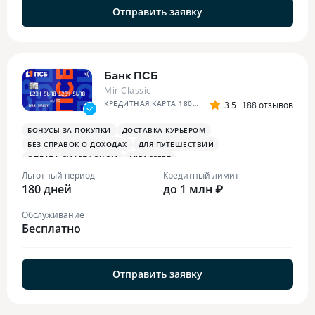
Отправить заявку
Банк ПСБ
Mir Classic
КРЕДИТНАЯ КАРТА 180 ДНЕЙ БЕЗ %
3.5
188 отзывов
БОНУСЫ ЗА ПОКУПКИ
ДОСТАВКА КУРЬЕРОМ
БЕЗ СПРАВОК О ДОХОДАХ
ДЛЯ ПУТЕШЕСТВИЙ
ОПЛАТА СМАРТФОНОМ
MIRACCEPT
БОНУСЫ ЗА МЕДИЦИНСКИЕ УСЛУГИ
Льготный период
Кредитный лимит
180 дней
до 1 млн ₽
Обслуживание
Бесплатно
Отправить заявку