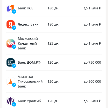
сотрудник общался максимально
Банк ПСБ
180 дн.
до 1 млн ₽
профессионально и уважительно.
Когда я подтвердила, что всё-таки
хочу закрыть карту, Николай
без лишних проволочек принял
Яндекс Банк
180 дн.
до 1 млн ₽
заявку, и буквально через несколько
минут кредитный договор был
закрыт. Мне очень понравилось, что
Московский
для решения такого серьезного
Кредитный
123 дн.
до 1 млн ₽
вопроса не пришлось тратить время
Банк
и ехать лично в отделение банка
(как это часто бывает в других
финансовых организациях). Всё
Банк ДОМ.РФ
120 дн.
до 750 000 ₽
решилось дистанционно, быстро
и в одном месте. Огромное спасибо
Азиатско-
оператору Николаю за качественный
Тихоокеанский
120 дн.
до 500 000 ₽
сервис и оперативную помощь!
Банк
Банк Уралсиб
120 дн.
до 5 млн ₽