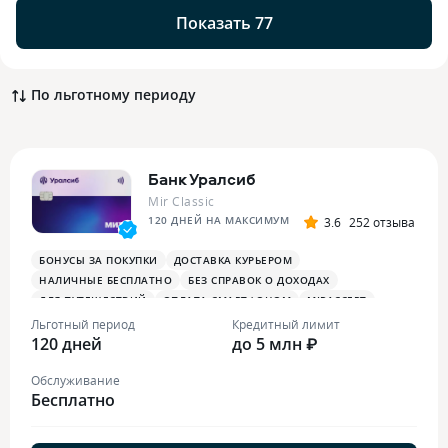
Показать 77
По льготному периоду
Банк Уралсиб
Mir Classic
120 ДНЕЙ НА МАКСИМУМ
3.6
252 отзыва
БОНУСЫ ЗА ПОКУПКИ
ДОСТАВКА КУРЬЕРОМ
НАЛИЧНЫЕ БЕСПЛАТНО
БЕЗ СПРАВОК О ДОХОДАХ
ДЛЯ ПУТЕШЕСТВИЙ
ОПЛАТА СМАРТФОНОМ
MIRACCEPT
Льготный период
Кредитный лимит
120 дней
до 5 млн ₽
Обслуживание
Бесплатно