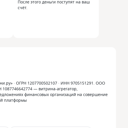
После этого деньги поступят на ваш
счёт.
и.ру» · ОГРН 1207700502107 · ИНН 9705151291. ООО
РН 1087746642774 — витрина-агрегатор,
дложениях финансовых организаций на совершение
ой платформы