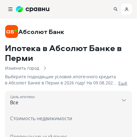
Абсолют Банк
Ипотека в Абсолют Банке
в
Перми
Изменить город
Выберите подходящие условия ипотечного кредита
в Абсолют Банке в Перми в 2026 году! На 09.08.2026
Eщё
вам доступно 6 предложений со ставками от 5,75% и
первым взносом от 20 %, на сумму до 50 000 000!
Цель ипотеки
Стоимость недвижимости
Первоначальный взнос