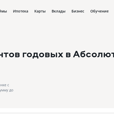
ймы
Ипотека
Карты
Вклады
Бизнес
Обучение
нтов годовых в Абсолю
нке с
умму до