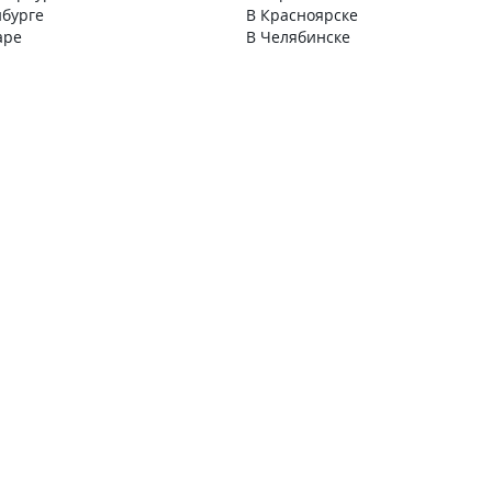
нбурге
В Красноярске
аре
В Челябинске