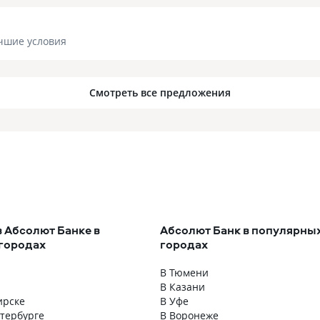
чшие условия
Смотреть все предложения
в Абсолют Банке в
Абсолют Банк в популярны
городах
городах
В Тюмени
В Казани
ирске
В Уфе
етербурге
В Воронеже