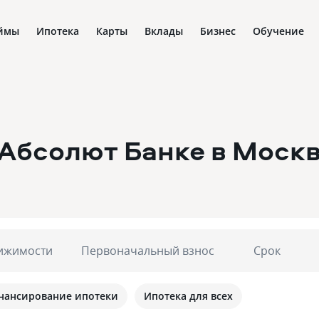
ймы
Ипотека
Карты
Вклады
Бизнес
Обучение
 Абсолют Банке
в Моск
ижимости
Первоначальный взнос
Срок
нансирование ипотеки
Ипотека для всех