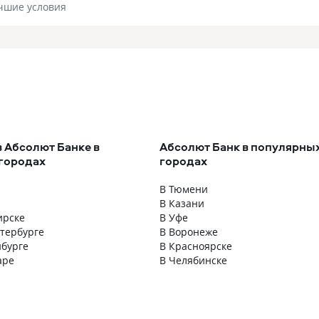
чшие условия
в Абсолют Банке в
Абсолют Банк в популярны
городах
городах
В Тюмени
В Казани
ирске
В Уфе
етербурге
В Воронеже
нбурге
В Красноярске
аре
В Челябинске