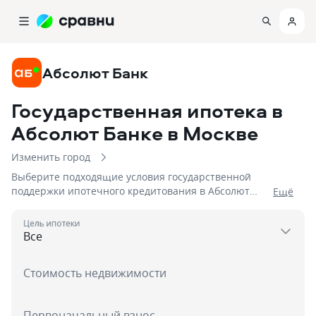
Абсолют Банк
Государственная ипотека в
Абсолют Банке
в Москве
Изменить город
Выберите подходящие условия государственной
поддержки ипотечного кредитования в Абсолют
Eщё
Банке в 2026 году! На 09.08.2026 вам доступно 6
предложений со ставками от 5,75% и первым
Цель ипотеки
взносом от 20 %, на сумму до 50 000 000!
Стоимость недвижимости
Первоначальный взнос