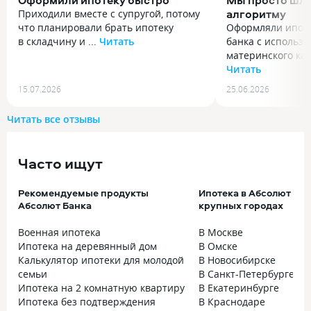
Оформили ипотеку быстро
Мы просто шли
алгоритму
Приходили вместе с супругой, потому
что планировали брать ипотеку
Оформляли ипоте
в складчину и ...
Читать
банка с использ
Приходили вместе с супругой, потому
материнского кап
что планировали брать ипотеку
Читать
в складчину и хотели понять,
Оформляли ипоте
15.07.2026
25.06.2026
как лучше оформить заявку. Было
банка с использ
много вопросов по доходам, участию
материнского ка
Читать все отзывы
обоих заемщиков и тому, как будет
без понимания, 
рассчитываться сумма кредита.
казалась темным 
Подробно разобрали нашу ситуацию.
какие заявления 
Часто ищут
Сказали, какие документы нужны
этапе подключае
от каждого, какие справки
фонд для юридич
Рекомендуемые продукты
Ипотека в Абсолют Бан
подготовить и какие моменты могут
С нас полностью 
Абсолют Банка
крупных городах
повлиять на решение банка. После
Не пришлось сам
встречи ушли уже с четким планом
на форумах и вы
Военная ипотека
В Москве
действий. Документы собрали
Менеджер вела п
Ипотека на деревянный дом
В Омске
за неделю, заявку приняли с первого
сначала, какие д
Калькулятор ипотеки для молодой
В Новосибирске
раза. Проверку квартиры сделали
куда подаем. Экс
семьи
В Санкт-Петербурге
оперативно, подготовка договора
сопровождение б
Ипотека на 2 комнатную квартиру
В Екатеринбурге
была на них. На регистрацию сделки
всего процесса: 
Ипотека без подтверждения
В Краснодаре
вышли через две недели.
нужно донести, 