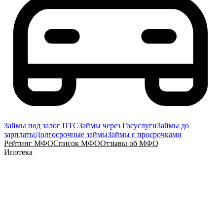
Займы под залог ПТС
Займы через Госуслуги
Займы до
зарплаты
Долгосрочные займы
Займы с просрочками
Рейтинг МФО
Список МФО
Отзывы об МФО
Ипотека