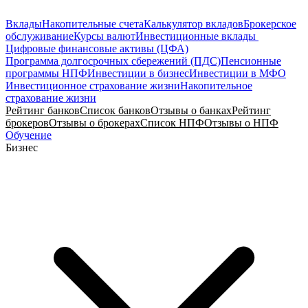
Вклады
Накопительные счета
Калькулятор вкладов
Брокерское
обслуживание
Курсы валют
Инвестиционные вклады
Цифровые финансовые активы (ЦФА)
Программа долгосрочных сбережений (ПДС)
Пенсионные
программы НПФ
Инвестиции в бизнес
Инвестиции в МФО
Инвестиционное страхование жизни
Накопительное
страхование жизни
Рейтинг банков
Список банков
Отзывы о банках
Рейтинг
брокеров
Отзывы о брокерах
Список НПФ
Отзывы о НПФ
Обучение
Бизнес