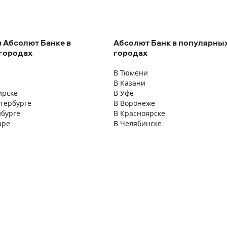
в Абсолют Банке в
Абсолют Банк в популярны
городах
городах
В Тюмени
В Казани
ирске
В Уфе
етербурге
В Воронеже
нбурге
В Красноярске
аре
В Челябинске