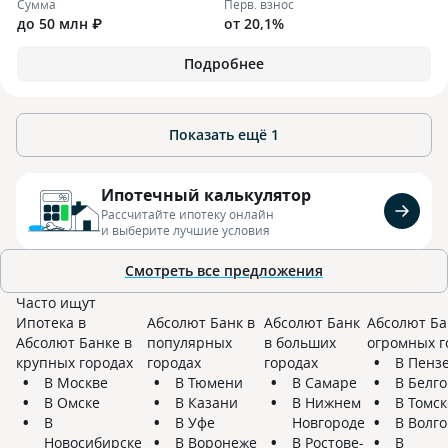
Сумма
Перв. взнос
до 50 млн ₽
от 20,1%
Подробнее
Показать ещё
1
Ипотечный калькулятор
Рассчитайте ипотеку онлайн
и выберите лучшие условия
Смотреть все предложения
Часто ищут
Ипотека в
Абсолют Банк в
Абсолют Банк
Абсолют Ба
Абсолют Банке в
популярных
в больших
огромных г
крупных городах
городах
городах
В Пенз
В Москве
В Тюмени
В Самаре
В Белг
В Омске
В Казани
В Нижнем
В Томск
В
В Уфе
Новгороде
В Волг
Новосибирске
В Воронеже
В Ростове-
В