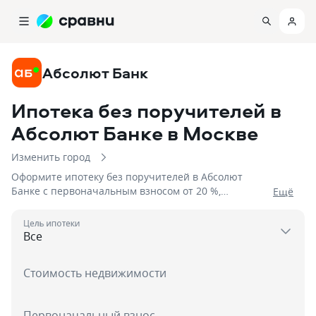
Абсолют Банк
Ипотека без поручителей в
Абсолют Банке
в Москве
Изменить город
Оформите ипотеку без поручителей в Абсолют
Банке с первоначальным взносом от 20 %,
Eщё
процентной ставкой от 5,75%, сроком до 15 дней на
сумму до 50 000 000
Цель ипотеки
Стоимость недвижимости
Первоначальный взнос