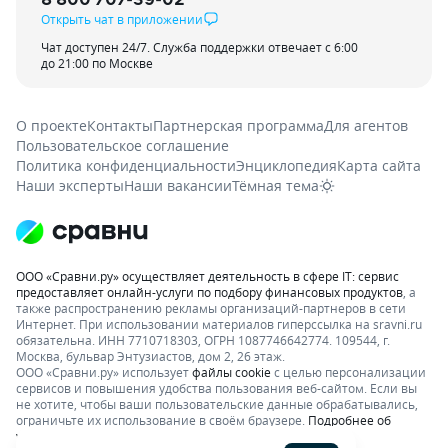
Открыть чат в приложении
Чат доступен 24/7. Служба поддержки отвечает с 6:00
до 21:00 по Москве
О проекте
Контакты
Партнерская программа
Для агентов
Пользовательское соглашение
Политика конфиденциальности
Энциклопедия
Карта сайта
Наши эксперты
Наши вакансии
Тёмная тема
ООО «Сравни.ру» осуществляет деятельность в сфере IT: сервис
предоставляет онлайн-услуги по подбору финансовых продуктов
, а
также распространению рекламы организаций-партнеров в сети
Интернет.
При использовании материалов гиперссылка на sravni.ru
обязательна. ИНН 7710718303, ОГРН 1087746642774. 109544, г.
Москва, бульвар Энтузиастов, дом 2, 26 этаж.
ООО «Сравни.ру» использует
файлы cookie
с целью персонализации
сервисов и повышения удобства пользования веб-сайтом. Если вы
не хотите, чтобы ваши пользовательские данные обрабатывались,
ограничьте их использование в своём браузере.
Подробнее об
условиях.
Раскрытие информации