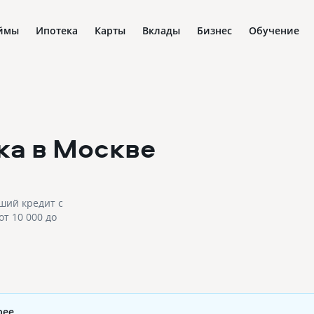
ймы
Ипотека
Карты
Вклады
Бизнес
Обучение
ка
в Москве
ший кредит с
т 10 000 до
рее