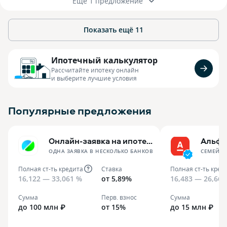
Ещё 1 предложение
Показать ещё
11
Ипотечный калькулятор
Рассчитайте ипотеку онлайн
и выберите лучшие условия
Популярные предложения
Онлайн-заявка на ипотеку
Альфа
ОДНА ЗАЯВКА В НЕСКОЛЬКО БАНКОВ
СЕМЕЙНА
Полная ст-ть кредита
Ставка
Полная ст-ть кред
16,122 — 33,061 %
от 5,89%
16,483 — 26,667
Сумма
Перв. взнос
Сумма
до 100 млн ₽
от 15%
до 15 млн ₽