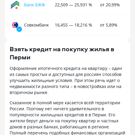
льгот. Лучше ра
Банк БЖФ
22,509 — 25,931 %
от 20,99%
банки, где чест
программы.
Совкомбанк
16,455 — 18,216 %
от 5,89%
Взять кредит на покупку жилья в
Перми
Оформление ипотечного кредита на квартиру – один
из самых простых и доступных для россиян способов
улучшить жилищные условия. При этом речь идет о
недвижимости разного типа – в новостройках или на
вторичном рынке.
Сказанное в полной мере касается всей территории
России. Поэтому нет ничего удивительного в
популярности жилищных кредитов в в Перми. Его
жители берут деньги на покупку квартир и частных
домов в разных банках, работающих в регионе.
Полный перечень подобных финансовых организаций