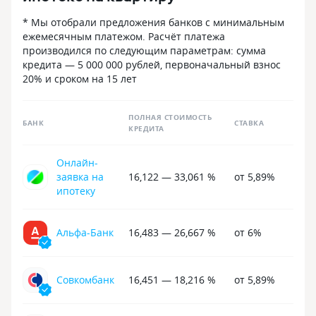
год своевременно пришли все
мне в обязатель
необходимые уведомления
навязали платн
* Мы отобрали предложения банков с минимальным
по страхованию жизни и здоровья,
Плюс» за дополн
ежемесячным платежом. Расчёт платежа
в том числе и Смс-уведомления
Рублей. В него 
производился по следующим параметрам: сумма
на телефон. Многое оформлялось без
ненужные мне п
кредита — 5 000 000 рублей, первоначальный взнос
посещения самого банка и документы
«СберПрайм» и 
20% и сроком на 15 лет
подписывались в электронном виде.
этого пакета мн
Спасибо «Альфа-Банку» за такой
давать кредит н
сервис и компетентных сотрудников.
Это прямое нар
ПОЛНАЯ СТОИМОСТЬ
БАНК
СТАВКА
программы! По
КРЕДИТА
четко говорит, 
повышена только
Онлайн-
страхования, а н
заявка на
16,122 — 33,061 %
от 5,89%
посторонних усл
ипотеку
нарушает антим
законодательств
подтвердило ре
Альфа-Банк
16,483 — 26,667 %
от 6%
навязывают свои
выбора. Вместо
я столкнулась с
Совкомбанк
16,451 — 18,216 %
от 5,89%
схемами выкачи
рекомендую обра
для получения 