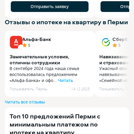
Отправить заявку
Отпра
Отзывы о ипотеке на квартиру в Перми
Альфа-Банк
Сбербан
5
5
Замечательные условия,
Навязавание 
отличны сотрудники
и страхование
В сентябре 2024 года наша семья
Ужасный опыт с
воспользовалась предложением
навязывание усл
«Альфа-Банка» и офо...
Читать
«Семейной ипоте
В сентябре 2024 года наша семья
Ужасный опыт с
Пользователь
,
Пермь
14.12.2025
Пользователь
,
Пер
воспользовалась предложением
навязывание усл
«Альфа-Банка» и оформили семейную
«Семейной ипот
Читать все отзывы
ипотеку с предложенной ставкой под
предупредить вс
6 процентов годовых сроком
брать «Семейную
Топ 10 предложений Перми с
на тридцать лет. В мобильном
Сбербанке. Мой 
приложении «Альфа-Банка» удобно
крайне негатив
минимальным платежом по
контролировать все операции. Через
законной госуда
ипотеке на квартиру