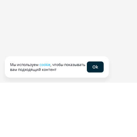
Мы используем
cookie
, чтобы показывать
Ok
вам подходящий контент
Сравни в мобильном
приложении
Оформляйте услуги, сохраняйте полисы
и проверяйте кредитный рейтинг