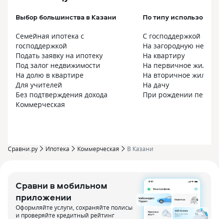
Выбор большинства в Казани
По типу использовани
Семейная ипотека с
С господдержкой
господдержкой
На загородную недви
Подать заявку на ипотеку
На квартиру
Под залог недвижимости
На первичное жилье
На долю в квартире
На вторичное жилье
Для учителей
На дачу
Без подтверждения дохода
При рождении первог
Коммерческая
Сравни.ру
Ипотека
Коммерческая
В Казани
Сравни в мобильном
приложении
Оформляйте услуги, сохраняйте полисы
и проверяйте кредитный рейтинг