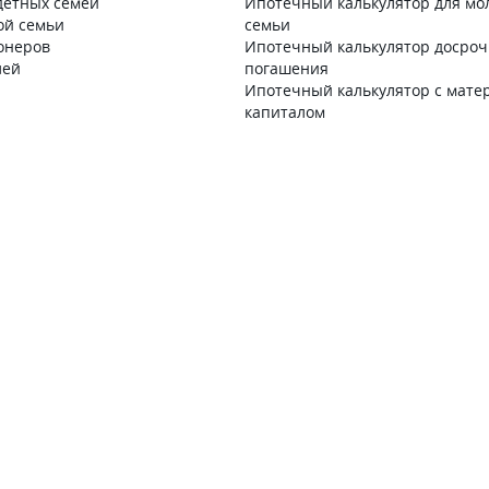
детных семей
Ипотечный калькулятор для мо
ой семьи
семьи
онеров
Ипотечный калькулятор досроч
лей
погашения
Ипотечный калькулятор с мате
капиталом