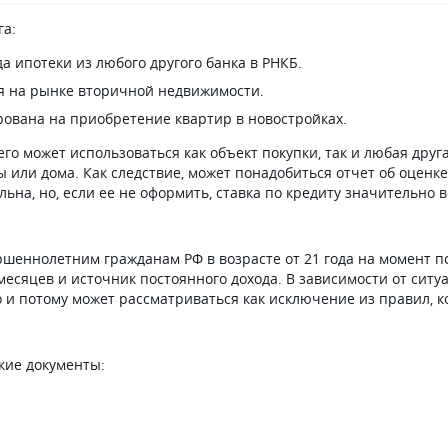
га:
 ипотеки из любого другого банка в РНКБ.
ья на рынке вторичной недвижимости.
ирована на приобретение квартир в новостройках.
него может использоваться как объект покупки, так и любая дру
 или дома. Как следствие, может понадобиться отчет об оценке.
ьна, но, если ее не оформить, ставка по кредиту значительно 
шеннолетним гражданам РФ в возрасте от 21 года на момент пол
 месяцев и источник постоянного дохода. В зависимости от сит
о и потому может рассматриваться как исключение из правил, к
кие документы: