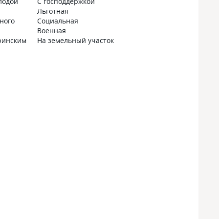
лодой
С господдержкой
Льготная
ного
Социальная
Военная
ринским
На земельный участок