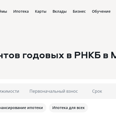
ймы
Ипотека
Карты
Вклады
Бизнес
Обучение
нтов годовых в РНКБ
в 
ижимости
Первоначальный взнос
Срок
нансирование ипотеки
Ипотека для всех