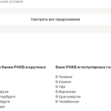
чшие условия
Смотреть все предложения
в банке РНКБ в крупных
Банк РНКБ в популярных г
В Тюмени
В Казани
В Уфе
ирске
В Воронеже
етербурге
В Красноярске
нбурге
В Челябинске
аре