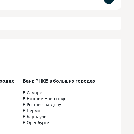
ородах
Банк РНКБ в больших городах
В Самаре
В Нижнем Новгороде
В Ростове-на-Дону
В Перми
В Барнауле
В Оренбурге