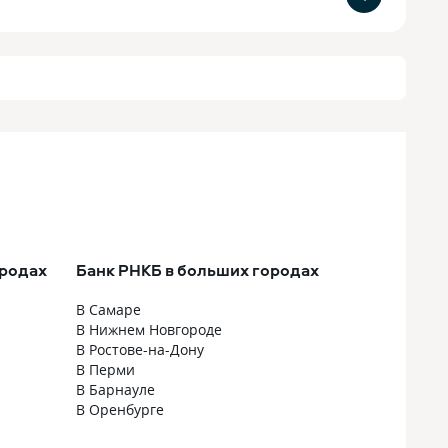
ородах
Банк РНКБ в больших городах
В Самаре
В Нижнем Новгороде
В Ростове-на-Дону
В Перми
В Барнауле
В Оренбурге