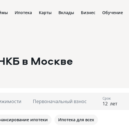
ймы
Ипотека
Карты
Вклады
Бизнес
Обучение
РНКБ
в Москве
Срок
ижимости
Первоначальный взнос
лет
нансирование ипотеки
Ипотека для всех