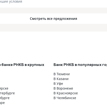
чшие условия
Смотреть все предложения
в банке РНКБ в крупных
Банк РНКБ в популярных г
В Тюмени
В Казани
В Уфе
ирске
В Воронеже
етербурге
В Красноярске
нбурге
В Челябинске
аре