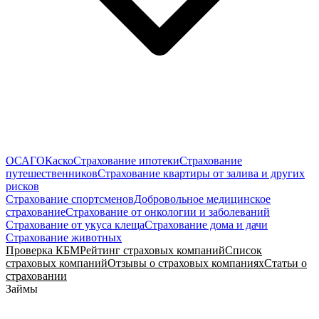
ОСАГО
Каско
Страхование ипотеки
Страхование
путешественников
Страхование квартиры от залива и других
рисков
Страхование спортсменов
Добровольное медицинское
страхование
Страхование от онкологии и заболеваний
Страхование от укуса клеща
Страхование дома и дачи
Страхование животных
Проверка КБМ
Рейтинг страховых компаний
Список
страховых компаний
Отзывы о страховых компаниях
Статьи о
страховании
Займы