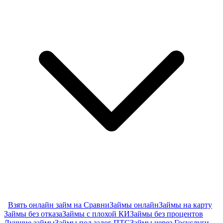
Взять онлайн займ на Сравни
Займы онлайн
Займы на карту
Займы без отказа
Займы с плохой КИ
Займы без процентов
Лучшие займы
Займы под залог ПТС
Займы через Госуслуги