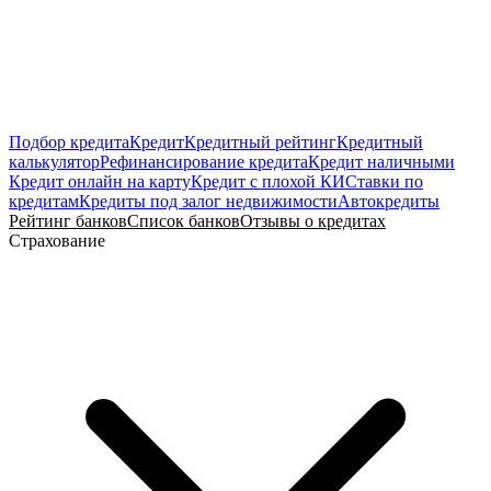
Подбор кредита
Кредит
Кредитный рейтинг
Кредитный
калькулятор
Рефинансирование кредита
Кредит наличными
Кредит онлайн на карту
Кредит с плохой КИ
Ставки по
кредитам
Кредиты под залог недвижимости
Автокредиты
Рейтинг банков
Список банков
Отзывы о кредитах
Страхование