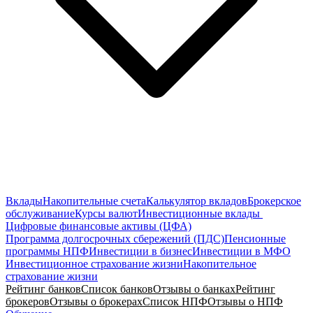
Вклады
Накопительные счета
Калькулятор вкладов
Брокерское
обслуживание
Курсы валют
Инвестиционные вклады
Цифровые финансовые активы (ЦФА)
Программа долгосрочных сбережений (ПДС)
Пенсионные
программы НПФ
Инвестиции в бизнес
Инвестиции в МФО
Инвестиционное страхование жизни
Накопительное
страхование жизни
Рейтинг банков
Список банков
Отзывы о банках
Рейтинг
брокеров
Отзывы о брокерах
Список НПФ
Отзывы о НПФ