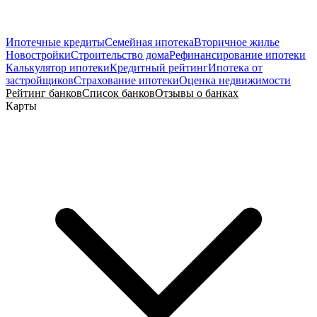
Ипотечные кредиты
Семейная ипотека
Вторичное жилье
Новостройки
Строительство дома
Рефинансирование ипотеки
Калькулятор ипотеки
Кредитный рейтинг
Ипотека от
застройщиков
Страхование ипотеки
Оценка недвижимости
Рейтинг банков
Список банков
Отзывы о банках
Карты