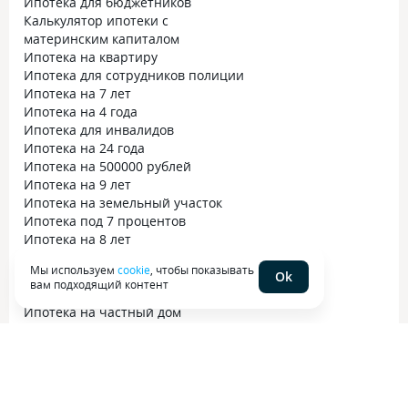
Ипотека для бюджетников
Калькулятор ипотеки с
материнским капиталом
Ипотека на квартиру
Ипотека для сотрудников полиции
Ипотека на 7 лет
Ипотека на 4 года
Ипотека для инвалидов
Ипотека на 24 года
Ипотека на 500000 рублей
Ипотека на 9 лет
Ипотека на земельный участок
Ипотека под 7 процентов
Ипотека на 8 лет
Ипотека на 1 год
Мы используем
cookie
, чтобы показывать
Ипотека онлайн
Ok
вам подходящий контент
Ипотека на строительство дома
Ипотека на частный дом
Ипотека на 4000000 рублей
Ипотека на 300000 рублей
Ипотека на комнату в
коммунальной квартире
Льготные программы по ипотеке в