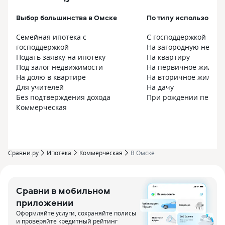
Выбор большинства в Омске
По типу использовани
Семейная ипотека с
С господдержкой
господдержкой
На загородную недви
Подать заявку на ипотеку
На квартиру
Под залог недвижимости
На первичное жилье
На долю в квартире
На вторичное жилье
Для учителей
На дачу
Без подтверждения дохода
При рождении первог
Коммерческая
Сравни.ру
Ипотека
Коммерческая
В Омске
Сравни в мобильном
приложении
Оформляйте услуги, сохраняйте полисы
и проверяйте кредитный рейтинг