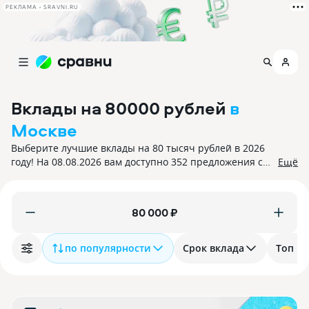
РЕКЛАМА • SRAVNI.RU
Вклады на 80000 рублей
в
Москве
Выберите лучшие вклады на 80 тысяч рублей в 2026
году! На 08.08.2026 вам доступно 352 предложения с
Ещё
процентной ставкой до 30%. Все вклады застрахованы.
₽
по популярности
Срок вклада
Топ 10