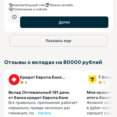
Накопительный счет
Можно онлайн
Пополнение и снятие
Далее
Показать еще
Отзывы о вкладах на 80000 рублей
Кредит Европа Банк
Т-Банк
(Россия)
4
5
Вклад Оптимальный 181 день
Мне нравится
от банка кредит Европа банк
этого банка
Все правильно, приложение работает
Желаний много, 
нормально, правда несколько раз
в Дубае накопит
глюкануло, по...
Читать
хороший ремонт 