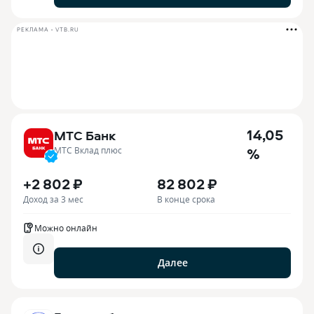
РЕКЛАМА • VTB.RU
14,05
МТС Банк
%
МТС Вклад плюс
+2 802 ₽
82 802 ₽
Доход за 3 мес
В конце срока
Можно онлайн
Далее