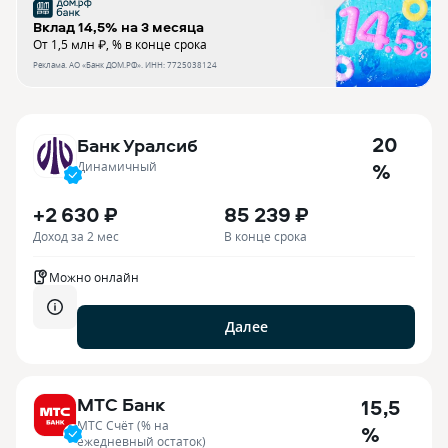
Вклад 14,5% на 3 месяца
От 1,5 млн ₽, % в конце срока
Реклама.
АО «Банк ДОМ.РФ»
. ИНН:
7725038124
20
Банк Уралсиб
%
Динамичный
+2 630 ₽
85 239 ₽
Доход за 2 мес
В конце срока
Можно онлайн
Далее
МТС Банк
15,5
МТС Счёт (% на
%
ежедневный остаток)