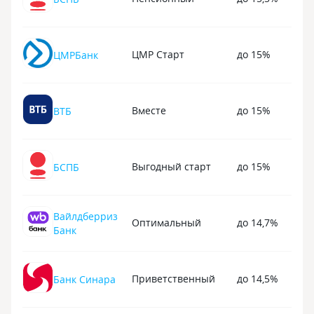
подумали до на
финансисты. Чи
за информацией
По поводу лично
ЦМР Старт
до 15%
ЦМРБанк
В телефон скача
Банка и уже в не
контролировать
и удобно, мне н
Вместе
до 15%
ВТБ
клиентом этого 
Выгодный старт
до 15%
БСПБ
Вайлдберриз
Оптимальный
до 14,7%
Банк
Приветственный
до 14,5%
Банк Синара