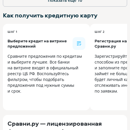
Показать ещё
10
Как получить
кредитную карту
ШАГ 1
ШАГ 2
Выберите кредит на витрине
Регистрация на
предложений
Сравни.ру
Сравните предложения по кредитам
Зарегистрируйт
и выберите лучшее. Все банки
способом из пре
на витрине входят в официальный
и заполните прос
реестр ЦБ РФ. Воспользуйтесь
займёт не больше
фильтром, чтобы подобрать
будет личный каб
предложения под нужные суммы
отслеживать инф
и срок.
по заявкам.
Сравни.ру — лицензированная