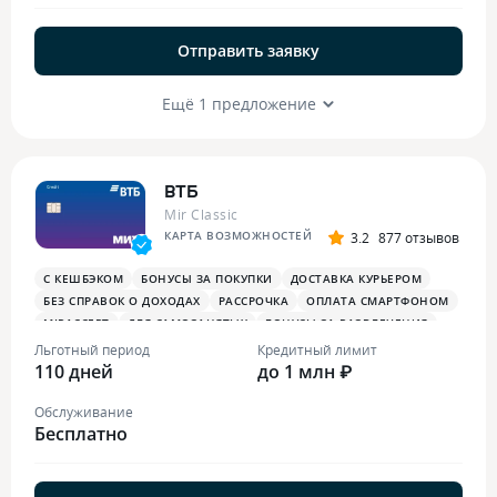
Отправить заявку
Ещё 1 предложение
ВТБ
Mir Classic
КАРТА ВОЗМОЖНОСТЕЙ
3.2
877 отзывов
С КЕШБЭКОМ
БОНУСЫ ЗА ПОКУПКИ
ДОСТАВКА КУРЬЕРОМ
БЕЗ СПРАВОК О ДОХОДАХ
РАССРОЧКА
ОПЛАТА СМАРТФОНОМ
MIRACCEPT
ДЛЯ САМОЗАНЯТЫХ
БОНУСЫ ЗА РАЗВЛЕЧЕНИЯ
ПЛАТЕЖНЫЙ СТИКЕР
Льготный период
Кредитный лимит
110 дней
до 1 млн ₽
Обслуживание
Бесплатно