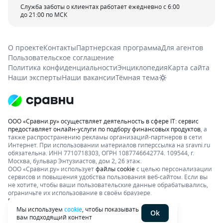
Служба заботы о клиентах работает ежедневно с 6:00
до 21:00 по МСК
О проекте
Контакты
Партнерская программа
Для агентов
Пользовательское соглашение
Политика конфиденциальности
Энциклопедия
Карта сайта
Наши эксперты
Наши вакансии
Тёмная тема
ООО «Сравни.ру» осуществляет деятельность в сфере IT: сервис
предоставляет онлайн-услуги по подбору финансовых продуктов
, а
также распространению рекламы организаций-партнеров в сети
Интернет.
При использовании материалов гиперссылка на sravni.ru
обязательна. ИНН 7710718303, ОГРН 1087746642774. 109544, г.
Москва, бульвар Энтузиастов, дом 2, 26 этаж.
ООО «Сравни.ру» использует
файлы cookie
с целью персонализации
сервисов и повышения удобства пользования веб-сайтом. Если вы
не хотите, чтобы ваши пользовательские данные обрабатывались,
ограничьте их использование в своём браузере.
Подробнее об условиях. Раскрытие информации
Мы используем
cookie
, чтобы показывать
Ok
вам подходящий контент