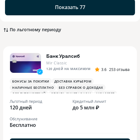
Показать 77
По льготному периоду
Банк Уралсиб
Mir Classic
120 ДНЕЙ НА МАКСИМУМ
3.6
253 отзыва
БОНУСЫ ЗА ПОКУПКИ
ДОСТАВКА КУРЬЕРОМ
НАЛИЧНЫЕ БЕСПЛАТНО
БЕЗ СПРАВОК О ДОХОДАХ
ДЛЯ ПУТЕШЕСТВИЙ
ОПЛАТА СМАРТФОНОМ
MIRACCEPT
Льготный период
Кредитный лимит
120 дней
до 5 млн ₽
Обслуживание
Бесплатно