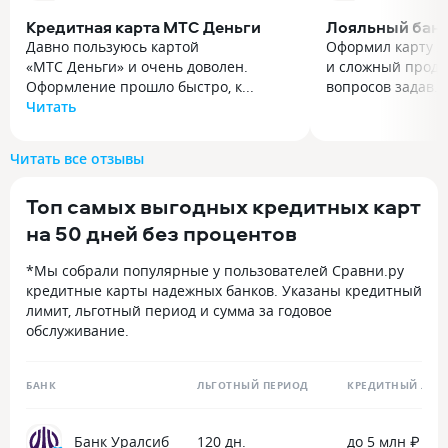
Кредитная карта МТС Деньги
Лояльный бан
Давно пользуюсь картой
Оформил карту х
«МТС Деньги» и очень доволен.
и сложный продук
Оформление прошло быстро, к...
вопросов задав..
Читать
Оформил карту х
Давно пользуюсь картой
и сложный продук
«МТС Деньги» и очень доволен.
вопросов задава
Читать все отзывы
Оформление прошло быстро, карту
разобраться с ни
доставили курьером. Особенно
отвечали в подд
Топ самых выгодных кредитных карт
радует система кешбэка: бонусы
количество парт
реально начисляются, и их удобно
беспроцентный п
на 50 дней без процентов
тратить — например, на оплату связи
отображение гра
МТС или покупки в экосистеме.
Из минусов усло
*Мы собрали популярные у пользователей Сравни.ру
Приложение банка понятное, все
тратам 10 покуп
кредитные карты надежных банков. Указаны кредитный
операции видны в истории, ничего
минимум 20000р
лимит, льготный период и сумма за годовое
не теряется. Обслуживание
в поддержку с п
обслуживание.
бесплатное, что тоже плюс. В целом
начисления балл
карта отлично подходит
Оставили обращ
для повседневных трат и помогает
навстречу. Балл
БАНК
ЛЬГОТНЫЙ ПЕРИОД
КРЕДИТНЫЙ ЛИМ
немного экономить. Рекомендую!
Банк Уралсиб
120 дн.
до 5 млн ₽