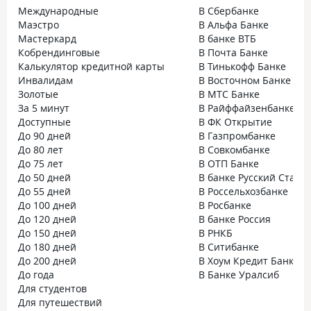
Международные
В Сбербанке
Маэстро
В Альфа Банке
Мастеркард
В банке ВТБ
Кобрендинговые
В Почта Банке
Калькулятор кредитной карты
В Тинькофф Банке
Инвалидам
В Восточном Банке
Золотые
В МТС Банке
За 5 минут
В Райффайзенбанке
Доступные
В ФК Открытие
До 90 дней
В Газпромбанке
До 80 лет
В Совкомбанке
До 75 лет
В ОТП Банке
До 50 дней
В банке Русский Станд
До 55 дней
В Россельхозбанке
До 100 дней
В Росбанке
До 120 дней
В банке Россия
До 150 дней
В РНКБ
До 180 дней
В Ситибанке
До 200 дней
В Хоум Кредит Банке
До года
В Банке Уралсиб
Для студентов
Для путешествий