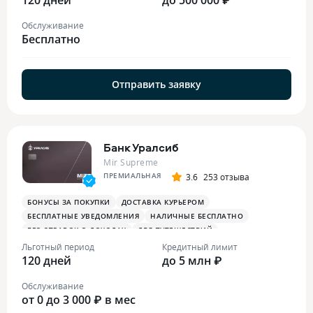
Обслуживание
Бесплатно
Отправить заявку
Банк Уралсиб
Mir Supreme
ПРЕМИАЛЬНАЯ
3.6
253 отзыва
БОНУСЫ ЗА ПОКУПКИ
ДОСТАВКА КУРЬЕРОМ
БЕСПЛАТНЫЕ УВЕДОМЛЕНИЯ
НАЛИЧНЫЕ БЕСПЛАТНО
БЕЗ СПРАВОК О ДОХОДАХ
ДЛЯ ПУТЕШЕСТВИЙ
ОПЛАТА СМАРТФОНОМ
MIRACCEPT
БИЗНЕС-ЗАЛЫ
Льготный период
Кредитный лимит
120 дней
БЕСПЛАТНАЯ ТУРИСТИЧЕСКАЯ СТРАХОВКА
до 5 млн ₽
Обслуживание
от 0 до 3 000 ₽ в мес