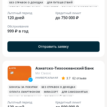
БЕЗ СПРАВОК О ДОХОДАХ
ДЛЯ ПУТЕШЕСТВИЙ
ОПЛАТА СМАРТФОНОМ
MIRACCEPT
БОНУСЫ ЗА РАЗВЛЕЧЕНИЯ
БОНУСЫ В РЕСТОРАНАХ
Льготный период
Кредитный лимит
120 дней
до 750 000 ₽
Обслуживание
999 ₽ в год
Отправить заявку
Азиатско-Тихоокеанский Банк
Mir Classic
УНИВЕРСАЛЬНАЯ
3.7
62 отзыва
БОНУСЫ ЗА ПОКУПКИ
БЕЗ СПРАВОК О ДОХОДАХ
ОПЛАТА СМАРТФОНОМ
MIRACCEPT
ДЛЯ САМОЗАНЯТЫХ
БОНУСЫ В РЕСТОРАНАХ
ПЛАТЕЖНЫЙ СТИКЕР
Льготный период
Кредитный лимит
120 дней
до 500 000 ₽