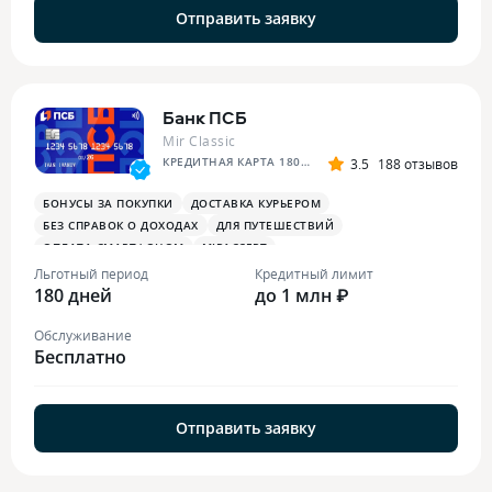
Отправить заявку
Банк ПСБ
Mir Classic
КРЕДИТНАЯ КАРТА 180 ДНЕЙ БЕЗ %
3.5
188 отзывов
БОНУСЫ ЗА ПОКУПКИ
ДОСТАВКА КУРЬЕРОМ
БЕЗ СПРАВОК О ДОХОДАХ
ДЛЯ ПУТЕШЕСТВИЙ
ОПЛАТА СМАРТФОНОМ
MIRACCEPT
БОНУСЫ ЗА МЕДИЦИНСКИЕ УСЛУГИ
Льготный период
Кредитный лимит
180 дней
до 1 млн ₽
Обслуживание
Бесплатно
Отправить заявку