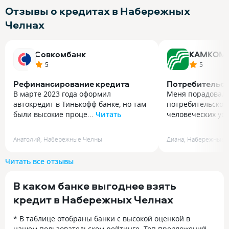
Отзывы о кредитах в Набережных
Челнах
Совкомбанк
КАМКОМ
5
5
Рефинансирование кредита
Потребительск
В марте 2023 года оформил
Меня порадовала
автокредит в Тинькофф банке, но там
потребительског
были высокие проце...
Читать
человеческих усл
В марте 2023 года оформил
Меня порадовала
автокредит в Тинькофф банке, но там
потребительског
Анатолий
,
Набережные Челны
Диана
,
Набережные 
были высокие проценты.
человеческих усл
Рефинансировал данный кредит
и знакомым совет
Читать все отзывы
в Совкомбанк под более низкую
теперь. Вообще 
процентную ставку, кроме того мой
спектр услуг. % с
В каком банке выгоднее взять
кредит стал потребительским. В итоге
лучших.
я без лишней конители смогу продать
кредит в Набережных Челнах
машину, если потребуется (раньше
она была в залоге) и сократил
* В таблице отобраны банки с высокой оценкой в
ежемесячный платёж на 1500₽.
нашем пользовательском рейтинге. Топ предложений