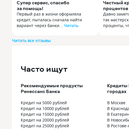
Супер сервис, спасибо
Честный к
за помощь!
процентов
Первый раз в жизни оформляла
Давно замет
кредит, пыталась сначала найти
так мастерс
вариант через банки...
Читать
проценты, чт
Первый раз в жизни оформляла
Давно замет
кредит, пыталась сначала найти
так мастерс
Читать все отзывы
вариант через банки ру, но они
проценты, ч
просто стали названивать в самое
не понимая э
неподходящее время и пытались
только по фа
постоянно поменять условия — сумму
второй креди
побольше, срок поменьше, а мне
Часто ищут
у них такой 
вообще такое не подходит.
прошлый кре
Ну я пошла в Ренессанс, у меня там
платил ровно
так и так дебетовка открыта, хотя бы
в договоре, 
Рекомендуемые продукты
Кредиты 
знаю что да как. Очереди как всегда,
никаких стр
Ренессанс Банка
городах
конечно, но сервис сам нравится,
максимально 
потому что видно что тебя понимают
проценты, во
Кредит на 5000 рублей
В Москве
и готовы помогать. Девочка
сумму берешь
Кредит на 10000 рублей
В Краснод
подсказала по ставкам и вариантам,
Максимально
Кредит на 15000 рублей
В Екатери
в итоге решила правда взять сумму
что честност
Кредит на 20000 рублей
В Новосиб
чутка побольше, но зато срок точно
и именно он
Кредит на 25000 рублей
В Ростове-