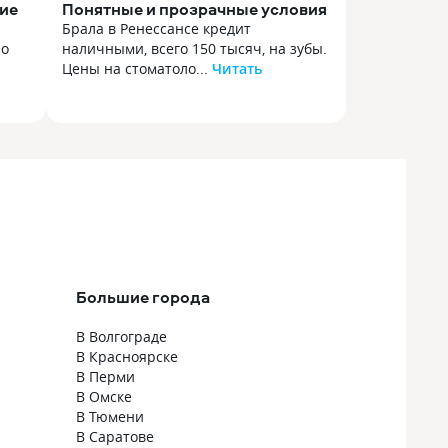
гие
Понятные и прозрачные условия
Брала в Ренессансе кредит
но
наличными, всего 150 тысяч, на зубы.
Цены на стоматоло...
Читать
Брала в Ренессансе кредит
но
наличными, всего 150 тысяч, на зубы.
Цены на стоматологию конечно улёт,
без кредита никак. Радует, что
тил
в Ренессансе пошли на встречу
ыли
и оформили всё максимально быстро,
не затягивали с ответом, как в других
банках. Потому что например
тали
от их главных конкуретов я обратного
звонка так и не дождалась…
За кредитом пришла в отделение,
Большие города
хотя в теории была возможность
онлайн оформления, можно было
В Волгограде
вообще взять карту, но я выбрала
В Красноярске
именно этот вариант, для меня
В Перми
-60
он кажется оптимальным что
В Омске
ялся,
по срокам, что по процентам. Тем
В Тюмени
 и,
более и выплаты получаются очень
В Саратове