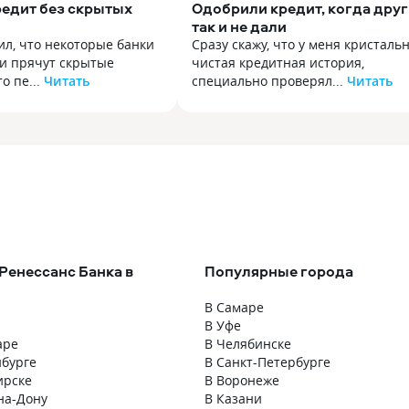
редит без скрытых
Одобрили кредит, когда дру
так и не дали
ил, что некоторые банки
Сразу скажу, что у меня кристаль
ки прячут скрытые
чистая кредитная история,
о пе...
Читать
специально проверял...
Читать
ил, что некоторые банки
Сразу скажу, что у меня кристаль
ки прячут скрытые
чистая кредитная история,
то переплачиваешь, даже
специально проверял. Никогда
того до последнего,
не было задолженностей, все пла
кту. В рене недавно взял
в срок, закрывал точно в даты, б
т на 130 к, потому что
и досрочные погашения. И тут
фичи не заметил,
срочняком понадобились деньги,
дит был на 280к, там
причем немалые, 500к. И банки с
 то, что прописано
один за другим отказывать!
причем в договоре нет
А причины отказа они могут
Ренессанс Банка в
Популярные города
анных формулировок, все
не называть. Я так понимаю, дело
понятно: вот тело, вот
в большой сумме и что у меня
В Самаре
т страховка, вот такую
в собственности ничего нет.
В Уфе
, вот такую отдашь.
Но у меня хорошая зп, 170 тысяч,
аре
В Челябинске
 прозрачно. Я считаю
я вполне могу платить даже по 50
нбурге
В Санкт-Петербурге
ь это лучшая политика,
тысяч в месяц, но нет. Я уже отча
ирске
В Воронеже
а делает клиентов более
и тут Ренессанс ответил на заявку
на-Дону
В Казани