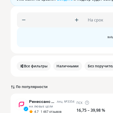
На срок
Войд
Все фильтры
Наличными
Без поручите
По популярности
Ренессанс Банк
лиц. №
3354
ПСК
НА ЛЮБЫЕ ЦЕЛИ
16,75 – 39,98 %
4.7
1 467 отзывов