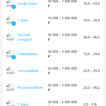
не надо, ты просто сразу забираешь
30 000 – 7 500 000
Альфа-Банк
18,9 – 53,9 %
нужную вещь, а потом платишь банку
₽
с небольшой наценкой по процентам.
Для тех кому нужно что-то взять
10 000 – 5 000 000
в моменте — идеальное решение.
Т-Банк
19,9 – 39,9 %
₽
Ноут взяла даже покруче и подороже,
чем планировала изначально, мне
работать в графических программах,
Русский
30 000 – 3 000 000
24,9 – 46,5 %
а они жрут оперативку и им нужна
стандарт
₽
хорошая видеокарта.
30 000 – 3 000 000
Совкомбанк
13,9 – 29,4 %
₽
50 000 – 7 000 000
Газпромбанк
23,5 – 39,3 %
₽
30 000 – 5 000 000
Россельхозбанк
23,2 – 40,2 %
₽
30 000 – 6 000 000
Т-Банк
2,9 – 3 %