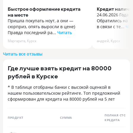
Быстрое оформление кредита
Кредит наличн
на месте
24.06.2026 Года 
Пришла покупать ноут, а они —
Обратились на г
сюрприз, опять выросли в цене)
в связи с те...
Чит
Правда последний ра...
Читать
24.06.2026 Года 
Пришла покупать ноут, а они —
Обратились на г
Маргарита
,
Курск
андрей
,
Курск
сюрприз, опять выросли в цене)
в связи с тем чт
Правда последний раз я смотрела
платёж был увели
Читать все отзывы
полгода назад, вот тогда и надо было
что мы не потрат
брать. Ну чего уж ворчать, других
300 р. , Это был
Где лучше взять кредит на 80000
вариантов все равно нет, надо брать.
вина. Но руковод
Так что пришлось обращаться
нескольких часо
рублей в Курске
за помощью к представителям
и пошли нам на в
ренессанса, которые сидели прямо
прежним🤗. Спас
* В таблице отобраны банки с высокой оценкой в
в магазине — удобная фишка.
нашем пользовательском рейтинге. Топ предложений
Конечно банковских там было
сформирован для кредита на 80000 рублей на 5 лет
больше, но у меня уже есть опыт
кредитов в ренессансе, так что пошла
по знакомому пути. Очень удобно, что
ПОЛНАЯ СТОИМО
ПРОДУКТ
СУММА
КРЕДИТА
все спокойно оформляется на месте,
никаких пакетов документов собирать