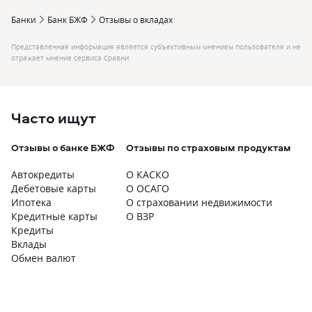
Банки
Банк БЖФ
Отзывы о вкладах
Представленная информация является субъективным мнением пользователя и не
отражает мнение сервиса Сравни
Часто ищут
Отзывы о банке БЖФ
Отзывы по страховым продуктам
О
п
Автокредиты
О КАСКО
О
Дебетовые карты
О ОСАГО
О
Ипотека
О страховании недвижимости
О
Кредитные карты
О ВЗР
О
Кредиты
О
Вклады
О
Обмен валют
О
О