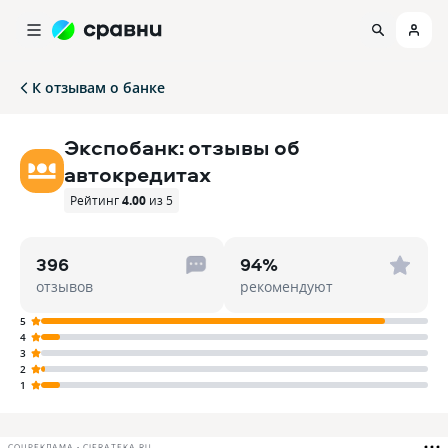
К отзывам о банке
Экспобанк: отзывы об
автокредитах
Рейтинг
4.00
из 5
396
94%
отзывов
рекомендуют
5
4
3
2
1
СОЦРЕКЛАМА • CIFRATEKA.RU