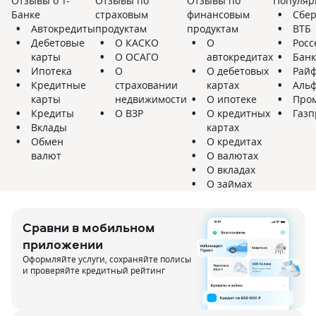
Отзывы о Т-
Отзывы по
Отзывы по
Популяр
Банке
страховым
финансовым
Сбер
Автокредиты
продуктам
продуктам
ВТБ
Дебетовые
О КАСКО
О
Росс
карты
О ОСАГО
автокредитах
Банк
Ипотека
О
О дебетовых
Рай
Кредитные
страховании
картах
Альф
карты
недвижимости
О ипотеке
Пром
Кредиты
О ВЗР
О кредитных
Газп
Вклады
картах
Обмен
О кредитах
валют
О валютах
О вкладах
О займах
Сравни в мобильном
приложении
Оформляйте услуги, сохраняйте полисы
и проверяйте кредитный рейтинг