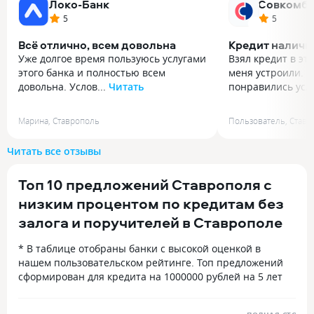
Локо-Банк
Совкомба
5
5
Всё отлично, всем довольна
Кредит налич
Уже долгое время пользуюсь услугами
Взял кредит в эт
этого банка и полностью всем
меня устроили. 
довольна. Услов...
Читать
понравились усло
Уже долгое время пользуюсь услугами
Взял кредит в эт
этого банка и полностью всем
меня устроили. 
Марина
,
Ставрополь
Пользователь
,
Ставр
довольна. Условия здесь предлагают
понравились усл
выгодные, да и отношение к клиентам
картой 5×10. Т. Е
Читать все отзывы
радует. Недавно понадобилось взять
использования к
кредит на ремонт, и конечно же
покупок на сумму
Топ 10 предложений Ставрополя с
обратилась именно сюда. Менеджер
в месяц и не до
очень вежливо и подробно ответила
по кредиту, про
низким процентом по кредитам без
на все вопросы по условиям. Всё
мной по кредиту
залога и поручителей в Ставрополе
понятно, процент адекватный
и платежи комфортные. Кредит мне
* В таблице отобраны банки с высокой оценкой в
одобрили, с оформлением тоже
нашем пользовательском рейтинге. Топ предложений
быстро справились. Деньги получила
сформирован для кредита на 1000000 рублей на 5 лет
сразу после подписания договора.
Сейчас в личном кабинете на сайте
банка отслеживаю график платежей,