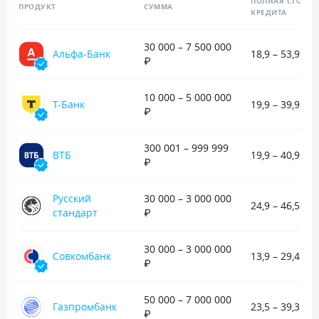
ПОЛНАЯ СТОИМО
ПРОДУКТ
СУММА
вношу нужную сумму. Так что банк
КРЕДИТА
рекомендую с полной уверенностью.
30 000 – 7 500 000
Альфа-Банк
18,9 – 53,9 %
₽
10 000 – 5 000 000
Т-Банк
19,9 – 39,9 %
₽
300 001 – 999 999
ВТБ
19,9 – 40,9 %
₽
Русский
30 000 – 3 000 000
24,9 – 46,5 %
стандарт
₽
30 000 – 3 000 000
Совкомбанк
13,9 – 29,4 %
₽
50 000 – 7 000 000
Газпромбанк
23,5 – 39,3 %
₽