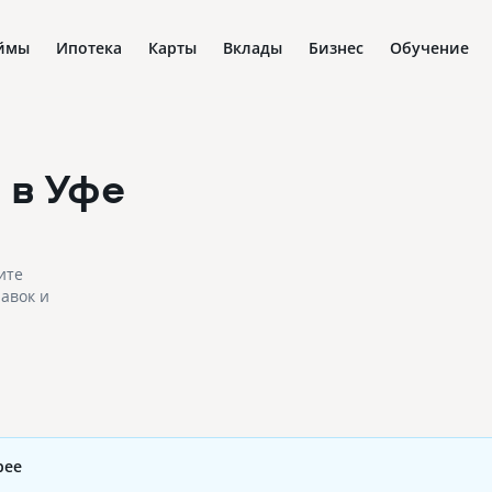
ймы
Ипотека
Карты
Вклады
Бизнес
Обучение
0
в Уфе
ите
авок и
рее