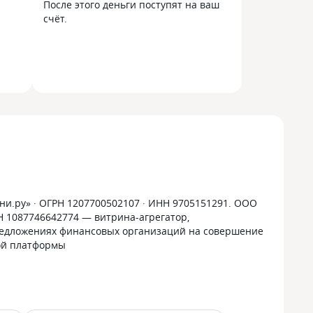
После этого деньги поступят на ваш
счёт.
и.ру» · ОГРН 1207700502107 · ИНН 9705151291. ООО
РН 1087746642774 — витрина-агрегатор,
дложениях финансовых организаций на совершение
ой платформы