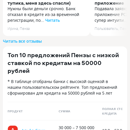
тупика, меня здесь спасли)
приложение
Нужны были деньги срочно. Банк
Подавала заявку 
отказал в кредите из-за временной
приложение РСХБ.
регистрации, по...
Читать
супер интуити...
Нужны были деньги срочно. Банк
Подавала заявку 
Ирина
,
Пенза
Пользователь
,
Пенза
отказал в кредите из-за временной
приложение РСХБ.
регистрации, поэтому решила
супер интуитивно
Читать все отзывы
обратиться в Юнистрим. На сайте
Заполнила данны
заполнила анкету, паспорт
и дальше уже жда
Топ 10 предложений Пензы с низкой
предъявила уже при оформлении.
Понравилось, что
Ставка по договору составила 0,8%
ехать на первом 
ставкой по кредитам на 50000
в день на две недели. По моим
удобно, особенно
рублей
расчётам переплата вышла около
2800 рублей. Деньги поступили
* В таблице отобраны банки с высокой оценкой в
на карту примерно через 40 минут
нашем пользовательском рейтинге. Топ предложений
после одобрения, хотя изначально
сформирован для кредита на 50000 рублей на 5 лет
говорили, что перевод может занять
до двух часов. Запрашивала 30 000
рублей, но одобрили 25 000 рублей.
ПОЛНАЯ СТОИМО
ПРОДУКТ
СУММА
Тем не менее, заявку рассмотрели
КРЕДИТА
быстро, а деньги получила
без лишних сложностей. Удобно, что
30 000 – 7 500 000