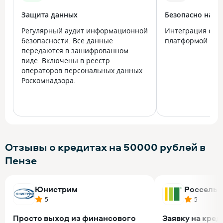
Защита данных
Безопасно на в
Регулярный аудит информационной
Интеграция с го
безопасности. Все данные
платформой Госу
передаются в зашифрованном
виде. Включены в реестр
операторов персональных данных
Роскомнадзора.
Отзывы о кредитах на 50000 рублей в
Пензе
Юнистрим
Россельх
5
5
Просто выход из финансового
Заявку на кред