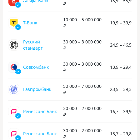
при необходимости можно сразу
Альфа-Банк
18,9 – 53,9 %
₽
перевести средства родственникам
или близким без снятия наличных.
Процентная ставка, конечно,
10 000 – 5 000 000
Т-Банк
19,9 – 39,9 %
довольно высокая, но в ситуации,
₽
когда другие варианты недоступны,
такой сервис может выручить.
Русский
30 000 – 3 000 000
В целом осталась довольна скоростью
24,9 – 46,5 %
стандарт
₽
оформления и получения денег.
30 000 – 3 000 000
Совкомбанк
13,9 – 29,4 %
₽
50 000 – 7 000 000
Газпромбанк
23,5 – 39,3 %
₽
30 000 – 2 000 000
Ренессанс Банк
16,7 – 39,9 %
₽
30 000 – 2 000 000
Ренессанс Банк
13,7 – 29,8 %
₽