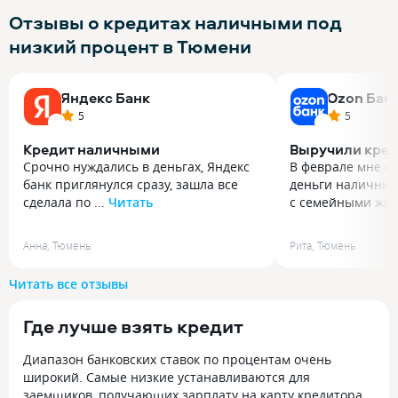
Отзывы о кредитах наличными под
низкий процент в Тюмени
Яндекс Банк
Ozon Бан
5
5
Кредит наличными
Выручили кре
Срочно нуждались в деньгах, Яндекс
В феврале мне с
банк приглянулся сразу, зашла все
деньги наличным
сделала по ...
Читать
с семейными жиз
Срочно нуждались в деньгах, Яндекс
В феврале мне с
банк приглянулся сразу, зашла все
деньги наличным
Анна
,
Тюмень
Рита
,
Тюмень
сделала по инструкции и через 4 часа
с семейными жи
деньги уже были на карте, никаких
обстоятельствами
Читать все отзывы
сложностей не возникло, график
в Озон банк на к
платежей удобный, процент
быстро одобрен и
Где лучше взять кредит
не большой
деньги зачислили
пару недель я см
Диапазон банковских ставок по процентам очень
кредита, поэтому
широкий. Самые низкие устанавливаются для
не сильно ударил
заемщиков, получающих зарплату на карту кредитора,
выручили в труд