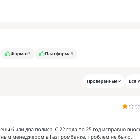
Формат
3
Платформа
3
Проверенные
Вся 
ны были два полиса. С 22 года по 25 год исправно внос
аным менеджером в Газпромбанке, проблем не было.