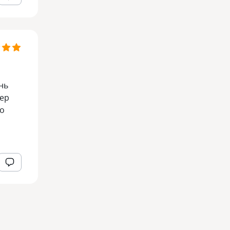
нь
жер
то