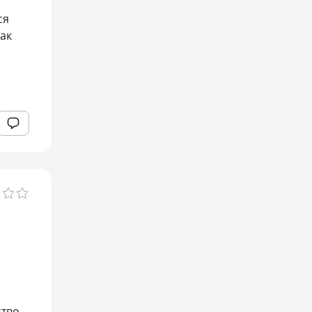
ся
как
ство