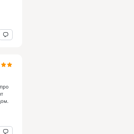
 про
нт
дом.