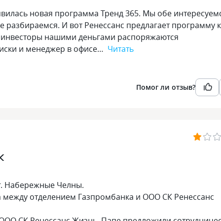
оявилась новая программа Тренд 365. Мы обе интересуем
не разбираемся. И вот Ренессанс предлагает программу 
ые инвесторы нашими деньгами распоряжаются
 риски и менеджер в офисе…
Читать
Помог ли отзыв?
К
г. Набережные Челны.
а между отделением Газпромбанка и ООО СК Ренессанс
 ООО СК Ренессанс Жизнь. Папе предложили сотрудниче