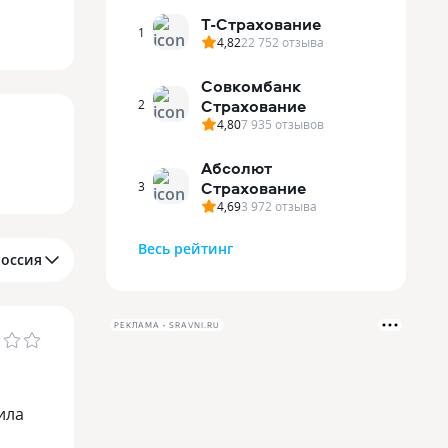
Т-Страхование
1
4,82
22 752
отзыва
Совкомбанк
Страхование
2
4,80
7 935
отзывов
Абсолют
Страхование
3
4,69
3 972
отзыва
Весь рейтинг
Россия
РЕКЛАМА • SRAVNI.RU
ила