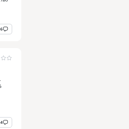
6
.
%
4