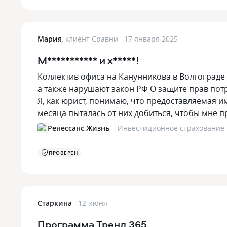
Мария
,
клиент Сравни
17 января 2025
М*********** и х*****!
Коллектив офиса на Канунникова в Волгоград
а также нарушают закон РФ О защите прав потр
Я, как юрист, понимаю, что предоставляемая и
месяца пыталась от них добиться, чтобы мне 
Ренессанс Жизнь
Инвестиционное страхование
ПРОВЕРЕН
Старкина
12 июня
Программа Тренд 365