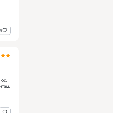
18
люс.
нтам.