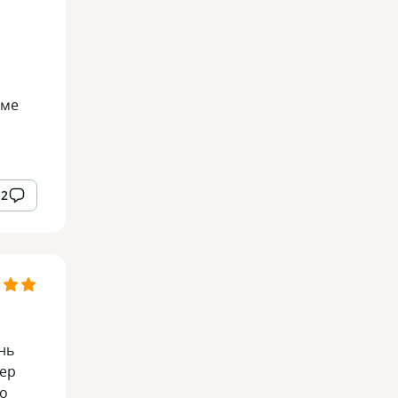
рме
2
нь
жер
то