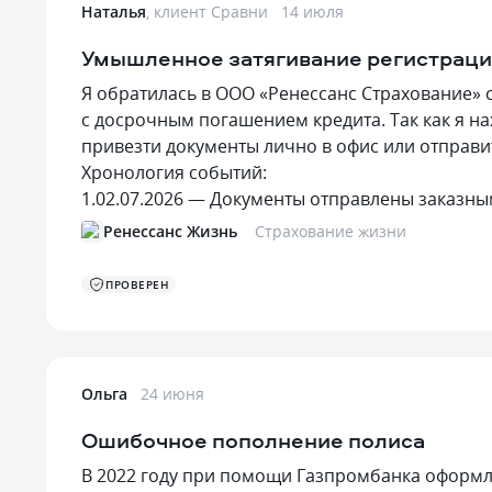
Наталья
,
клиент Сравни
14 июля
Страхование путешественников
4.7
Умышленное затягивание регистрации
Пенсионное страхование
Мобильное при
4.3
Я обратилась в ООО «Ренессанс Страхование» с
Страхование от укуса клеща
4.8
с досрочным погашением кредита. Так как я на
привезти документы лично в офис или отправи
Хронология событий:
1.02.07.2026 — Документы отправлены заказ
Ренессанс Жизнь
Страхование жизни
ПРОВЕРЕН
Ольга
24 июня
Ошибочное пополнение полиса
В 2022 году при помощи Газпромбанка оформле