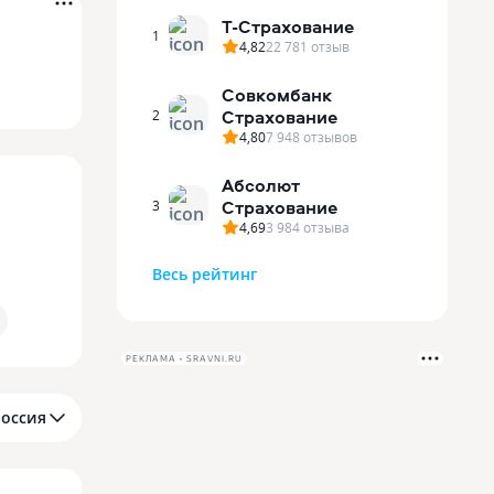
Т-Страхование
1
4,82
22 781
отзыв
Совкомбанк
Страхование
2
4,80
7 948
отзывов
Абсолют
Страхование
3
4,69
3 984
отзыва
Весь рейтинг
РЕКЛАМА • SRAVNI.RU
Россия