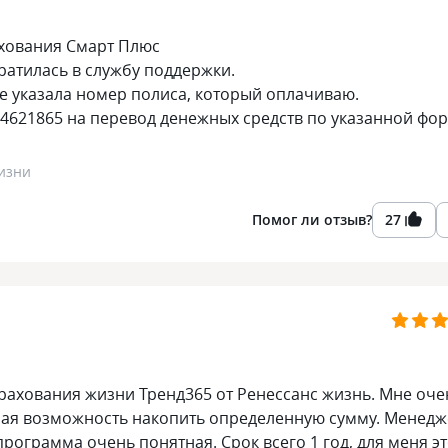
ахования Смарт Плюс
братилась в службу поддержки.
не указала номер полиса, который оплачиваю.
4621865 на перевод денежных средств по указанной фо
изни
Помог ли отзыв?
27
рахования жизни Тренд365 от Ренессанс жизнь. Мне оче
ная возможность накопить определенную сумму. Менед
рограмма очень понятная. Срок всего 1 год, для меня э