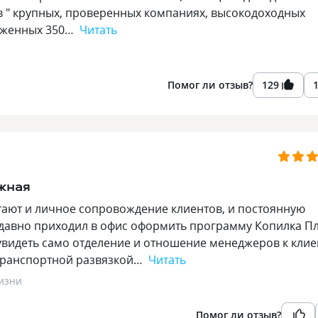
 в " крупных, проверенных компаниях, высокодоходных
ложенных 350…
Читать
Помог ли отзыв?
129
ежная
тают и личное сопровождение клиентов, и постоянную
давно приходил в офис оформить программу Копилка П
 увидеть само отделение и отношение менеджеров к клие
 транспортной развязкой…
Читать
изни
Помог ли отзыв?