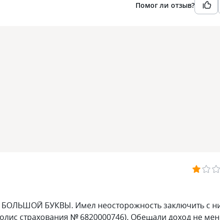
Помог ли отзыв?
 БОЛЬШОЙ БУКВЫ. Имел неосторожность заключить с н
полис страхования № 6820000746). Обещали доход не ме