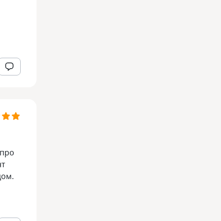
 про
нт
дом.