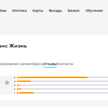
ймы
Ипотека
Карты
Вклады
Бизнес
Обучение
анс Жизнь
трахование жизни
Офисы
Отзывы
Контакты
5
4
3
2
1