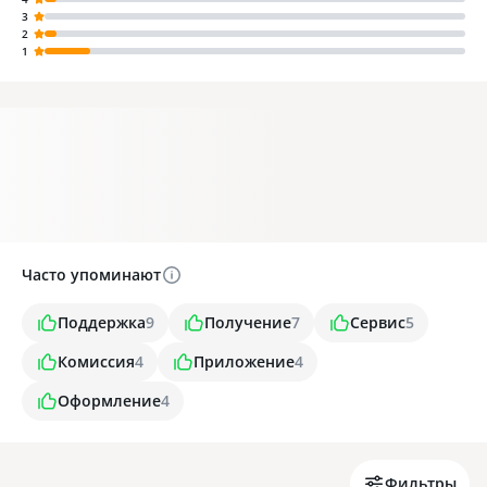
3
2
1
Часто упоминают
Поддержка
9
Получение
7
Сервис
5
Комиссия
4
Приложение
4
Оформление
4
Фильтры