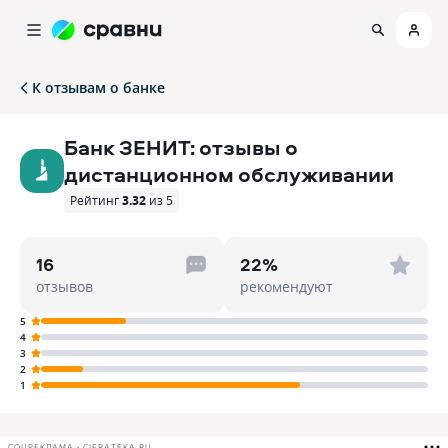
К отзывам о банке
Банк ЗЕНИТ: отзывы о
дистанционном обслуживании
Рейтинг
3.32
из 5
16
22%
отзывов
рекомендуют
5
4
3
2
1
СОЦРЕКЛАМА • CIFRATEKA.RU