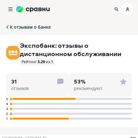
К отзывам о банке
Экспобанк: отзывы о
дистанционном обслуживании
Рейтинг
3.29
из 5
31
53%
отзывов
рекомендуют
5
4
3
2
1
СОЦРЕКЛАМА • CIFRATEKA.RU