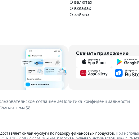
О валютах
О вкладах
О займах
Скачать приложение
ользовательское соглашение
Политика конфиденциальности
Тёмная тема
едоставляет онлайн-услуги по подбору финансовых продуктов.
При исполь
ОГРН 1087746642774. 109544, г. Москва, бульвар Энтузиастов, дом 2, 26 эт