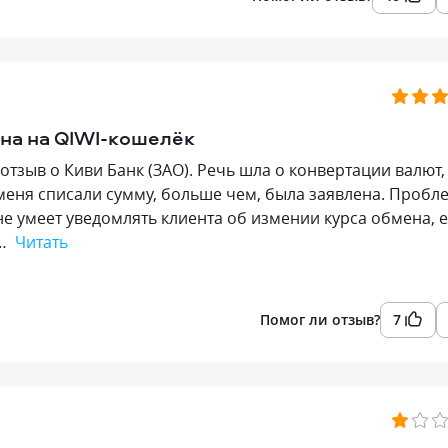
на на QIWI-кошелёк
л отзыв о Киви Банк (ЗАО). Речь шла о конвертации валют,
С меня списали сумму, больше чем, была заявлена. Пробл
не умеет уведомлять клиента об измении курса обмена, 
Т…
Читать
Помог ли отзыв?
7