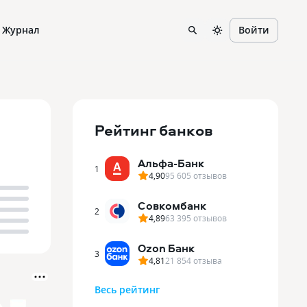
Журнал
Войти
Рейтинг
банков
Альфа-Банк
1
4,90
95 605
отзывов
Совкомбанк
2
4,89
63 395
отзывов
Ozon Банк
3
4,81
21 854
отзыва
Весь рейтинг