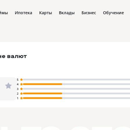
ймы
Ипотека
Карты
Вклады
Бизнес
Обучение
не валют
5
4
3
2
1