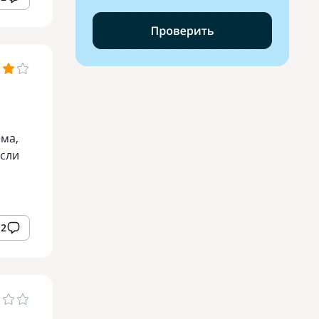
ема,
если
2