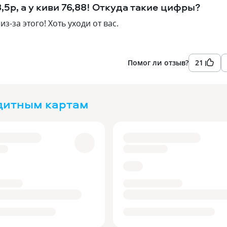
5р, а у киви 76,88! Откуда такие цифры?
из-за этого! Хоть уходи от вас.
Помог ли отзыв?
21
дитным картам