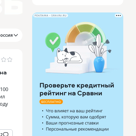
РЕКЛАМА • SRAVNI.RU
Россия
жна
8100
ил
воду
2