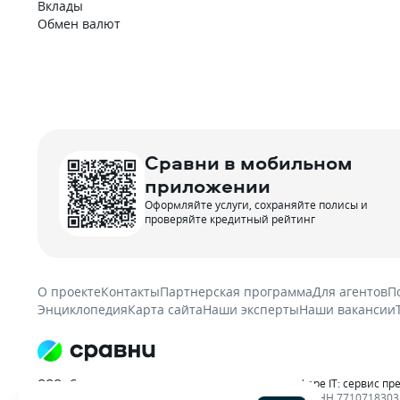
Вклады
Обмен валют
Сравни в мобильном
приложении
Оформляйте услуги, сохраняйте полисы и
проверяйте кредитный рейтинг
О проекте
Контакты
Партнерская программа
Для агентов
П
Энциклопедия
Карта сайта
Наши эксперты
Наши вакансии
ООО «Сравни.ру» осуществляет деятельность в сфере IT: сервис пр
материалов гиперссылка на sravni.ru обязательна. ИНН 7710718303, 