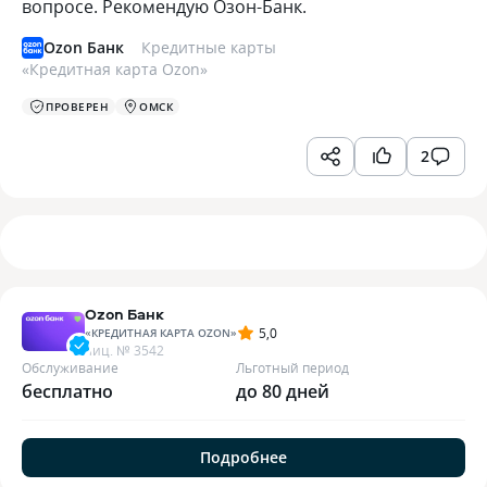
вопросе. Рекомендую Озон-Банк.
Ozon Банк
Кредитные карты
«
Кредитная карта Ozon
»
ПРОВЕРЕН
ОМСК
2
Ozon Банк
5,0
«
КРЕДИТНАЯ КАРТА OZON
»
лиц. №
3542
Обслуживание
Льготный период
бесплатно
до 80 дней
Подробнее