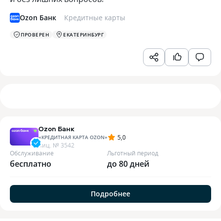
Ozon Банк
Кредитные карты
ПРОВЕРЕН
ЕКАТЕРИНБУРГ
Ozon Банк
5,0
«
КРЕДИТНАЯ КАРТА OZON
»
лиц. №
3542
Обслуживание
Льготный период
бесплатно
до 80 дней
Подробнее