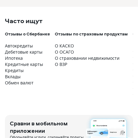
Часто ищут
Отзывы о Сбербанке
Отзывы по страховым продуктам
О
п
Автокредиты
О КАСКО
О 
Дебетовые карты
О ОСАГО
О 
Ипотека
О страховании недвижимости
О 
Кредитные карты
О ВЗР
О 
Кредиты
О 
Вклады
О 
Обмен валют
О 
О 
Сравни в мобильном
приложении
Оформляйте услуги, сохраняйте полисы