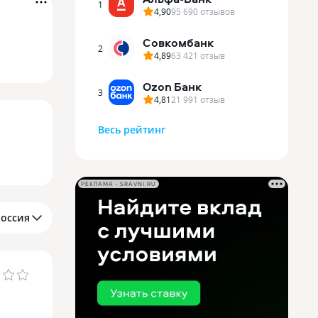
1
4,90
95 690
отзывов
Совкомбанк
2
4,89
63 421
отзыв
Ozon Банк
3
4,81
21 991
отзыв
Весь рейтинг
РЕКЛАМА • SRAVNI.RU
Россия