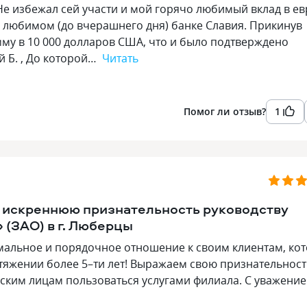
 Не избежал сей участи и мой горячо любимый вклад в е
о любимом (до вчерашнего дня) банке Славия. Прикинув
умму в 10 000 долларов США, что и было подтверждено
й Б. , До которой…
Читать
Помог ли отзыв?
1
 искреннюю признательность руководству
 (ЗАО) в г. Люберцы
имальное и порядочное отношение к своим клиентам, ко
тяжении более 5–ти лет! Выражаем свою признательност
еским лицам пользоваться услугами филиала. С уважение