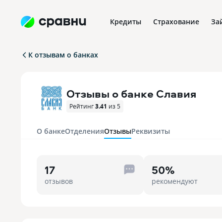
Кредиты
Страхование
За
К отзывам о банках
Отзывы о банке Славия
Рейтинг
3.41
из 5
О банке
Отделения
Отзывы
Реквизиты
17
50%
отзывов
рекомендуют