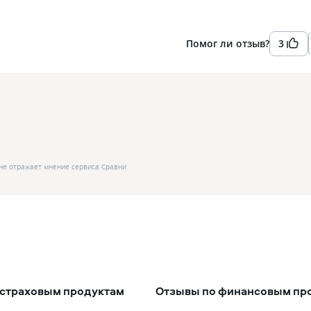
Помог ли отзыв?
3
не отражает мнение сервиса Сравни
 страховым продуктам
Отзывы по финансовым пр