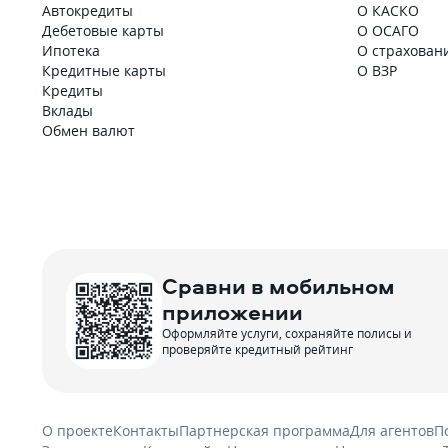
Автокредиты
О КАСКО
Дебетовые карты
О ОСАГО
Ипотека
О страхован
Кредитные карты
О ВЗР
Кредиты
Вклады
Обмен валют
Сравни в мобильном
приложении
Оформляйте услуги, сохраняйте полисы и
проверяйте кредитный рейтинг
О проекте
Контакты
Партнерская программа
Для агентов
П