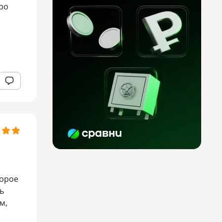
вро
торое
ь
м,