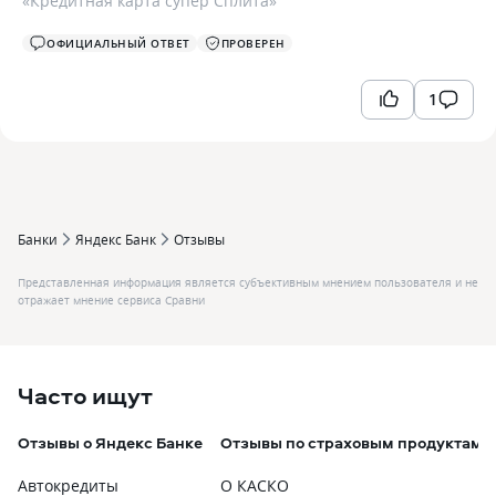
«
Кредитная карта супер Сплита
»
ОФИЦИАЛЬНЫЙ ОТВЕТ
ПРОВЕРЕН
1
Банки
Яндекс Банк
Отзывы
Представленная информация является субъективным мнением пользователя и не
отражает мнение сервиса Сравни
Часто ищут
Отзывы о Яндекс Банке
Отзывы по страховым продуктам
Автокредиты
О КАСКО