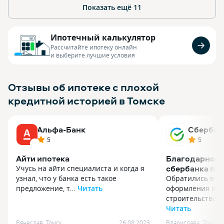
Показать ещё
11
Ипотечный калькулятор
Рассчитайте ипотеку онлайн
и выберите лучшие условия
Отзывы об ипотеке с плохой
кредитной историей в Томске
Альфа-Банк
Сбербан
5
5
Айти ипотека
Благодарност
сбербанка по
Учусь на айти специалиста и когда я
ипотеки
узнал, что у банка есть такое
Обратились в С
предложение, т...
Читать
оформления ипо
Учусь на айти специалиста и когда я
строительство ж
узнал, что у банка есть такое
Читать
предложение, то меня сразу это
Обратились в С
Вячеслав
,
Томск
26.08.2023
Владислава
,
Томск