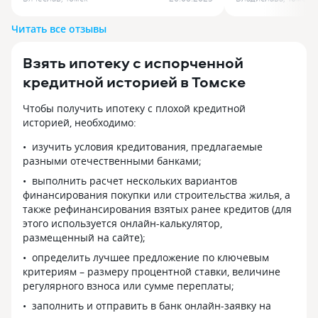
удивило. Здесть представляютсч
оформления ипо
очень выгодные условия, которые
строительство ж
Читать все отзывы
мало кому предлагают, а это ещё и
назначен персо
моя профессия, мне несказано
Анна Юрьевна Ш
Взять ипотеку с испорченной
повезло, что я нашёл такой алмаз.
которому все о
Советую всём айтишникам, низкий
понятно и быстр
кредитной историей в Томске
процент вам обеспечен!
межрегионально
Чтобы получить ипотеку с плохой кредитной
историей, необходимо:
изучить условия кредитования, предлагаемые
разными отечественными банками;
выполнить расчет нескольких вариантов
финансирования покупки или строительства жилья, а
также рефинансирования взятых ранее кредитов (для
этого используется онлайн-калькулятор,
размещенный на сайте);
определить лучшее предложение по ключевым
критериям – размеру процентной ставки, величине
регулярного взноса или сумме переплаты;
заполнить и отправить в банк онлайн-заявку на