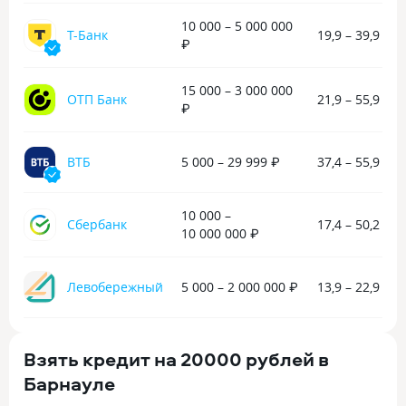
на указанный банк, благополучно
подходящий граф
10 000 – 5 000 000
досрочно кредит и погасил. Спасибо,
Т-Банк
Я доволен тем, к
19,9 – 39,9 %
₽
Яндекс.
оформление, и ув
сделал все, чтоб
комфортно.
15 000 – 3 000 000
ОТП Банк
21,9 – 55,9 %
₽
ВТБ
5 000 – 29 999 ₽
37,4 – 55,9 %
10 000 –
Сбербанк
17,4 – 50,2 %
10 000 000 ₽
Левобережный
5 000 – 2 000 000 ₽
13,9 – 22,9 %
Взять кредит на 20000 рублей в
Барнауле