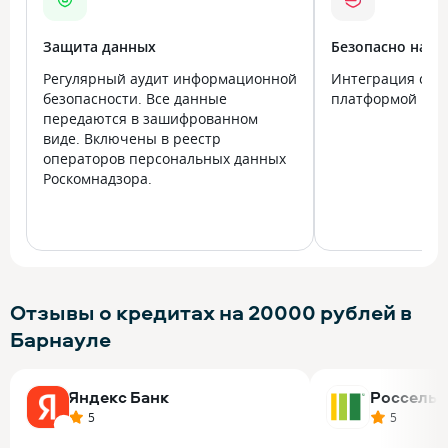
Защита данных
Безопасно на в
Регулярный аудит информационной
Интеграция с го
безопасности. Все данные
платформой Госу
передаются в зашифрованном
виде. Включены в реестр
операторов персональных данных
Роскомнадзора.
Отзывы о кредитах на 20000 рублей в
Барнауле
Яндекс Банк
Россельх
5
5