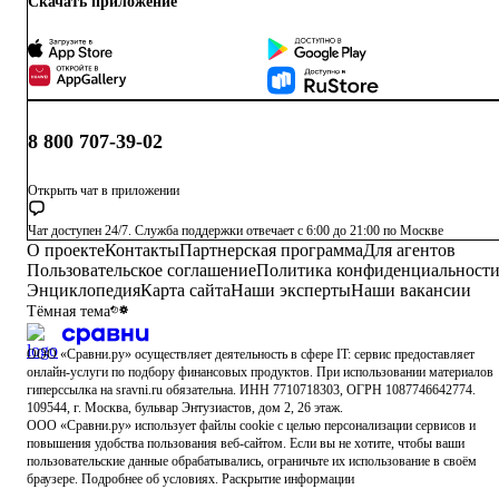
Скачать приложение
8 800 707-39-02
Открыть чат в приложении
Чат доступен 24/7. Служба поддержки отвечает с 6:00 до 21:00 по Москве
О проекте
Контакты
Партнерская программа
Для агентов
Пользовательское соглашение
Политика конфиденциальност
Энциклопедия
Карта сайта
Наши эксперты
Наши вакансии
Тёмная тема
ООО «Сравни.ру» осуществляет деятельность в сфере IT: сервис предоставляет
онлайн-услуги по подбору финансовых продуктов.
При использовании материалов
гиперссылка на sravni.ru обязательна. ИНН 7710718303, ОГРН 1087746642774.
109544, г. Москва, бульвар Энтузиастов, дом 2, 26 этаж.
ООО «Сравни.ру» использует
файлы cookie
с целью персонализации сервисов и
повышения удобства пользования веб-сайтом. Если вы не хотите, чтобы ваши
пользовательские данные обрабатывались, ограничьте их использование в своём
браузере.
Подробнее об условиях.
Раскрытие информации