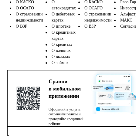
О КАСКО
О
О КАСКО
Ресо Га
О ОСАГО
автокредитах
О ОСАГО
Ингосст
О страховании
О дебетовых
О страховании
Альфаст
недвижимости
картах
недвижимости
МАКС
О ВЗР
О ипотеке
О ВЗР
Согласи
О кредитных
картах
О кредитах
О валютах
О вкладах
О займах
Сравни
в мобильном
приложении
Оформляйте услуги,
сохраняйте полисы и
проверяйте кредитный
рейтинг