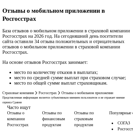
Отзывы о мобильном приложении в
Росгосстрах
База отзывов о мобильном приложении в страховой компании
Росгосстрах на 2026 год. На сегодняшний день посетители
сайта оставили 34 отзыва положительных и отрицательных
отзывов о мобильном приложении в страховой компании
Росгосстрах.
На основе отзывов Росгосстрах занимает:
место по количеству отказов в выплатах;
место по средней сумме выплат при страховом случае;
место по общей сумме выплат страховщикам.
Страховые компании
Росгосстрах
Отзывы о мобильном приложении
Представленная информация является субъективным мнением пользователя и не отражает мнение
сервиса Сравни
Часто ищут
Отзывы о
Отзывы по
Отзывы по
Популярные 
компании
финансовым
страховым
СОГАЗ
Росгосстрах
продуктам
продуктам
Росгосс