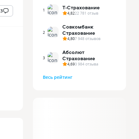
Т-Страхование
1
3
4,82
22 781
отзыв
Совкомбанк
Страхование
2
4,80
7 948
отзывов
Абсолют
Страхование
3
4,69
3 984
отзыва
Весь рейтинг