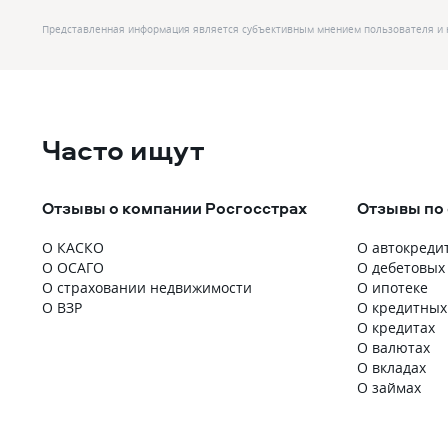
Представленная информация является субъективным мнением пользователя и 
Часто ищут
Отзывы о компании Росгосстрах
Отзывы по
О КАСКО
О автокреди
О ОСАГО
О дебетовых
О страховании недвижимости
О ипотеке
О ВЗР
О кредитных
О кредитах
О валютах
О вкладах
О займах