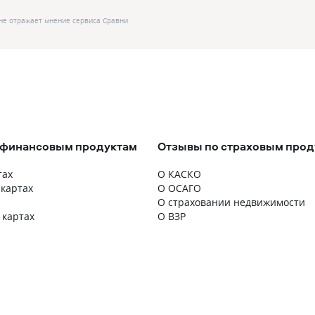
не отражает мнение сервиса Сравни
 финансовым продуктам
Отзывы по страховым прод
тах
О КАСКО
 картах
О ОСАГО
О страховании недвижимости
 картах
О ВЗР