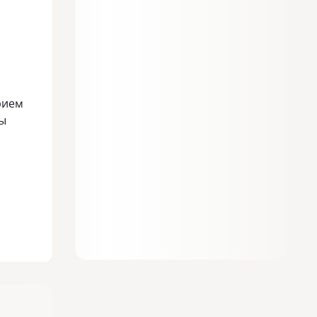
рием
ны