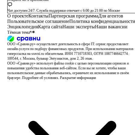
Чат доступен 24/7. Служба поддержки отвечает с 6:00 до 21:00 по Москве
О проекте
Контакты
Партнерская программа
Для агентов
Пользовательское соглашение
Политика конфиденциальност
Энциклопедия
Карта сайта
Наши эксперты
Наши вакансии
Тёмная тема
ООО «Сравни.ру» осуществляет деятельность в сфере IT: сервис предоставляет
онлайн-услуги по подбору финансовых продуктов.
При использовании материалов
гиперссылка на sravni.ru обязательна. ИНН 7710718303, ОГРН 1087746642774.
109544, г. Москва, бульвар Энтузиастов, дом 2, 26 этаж.
ООО «Сравни.ру» использует
файлы cookie
с целью персонализации сервисов и
повышения удобства пользования веб-сайтом. Если вы не хотите, чтобы ваши
пользовательские данные обрабатывались, ограничьте их использование в своём
браузере.
Подробнее об условиях.
Раскрытие информации