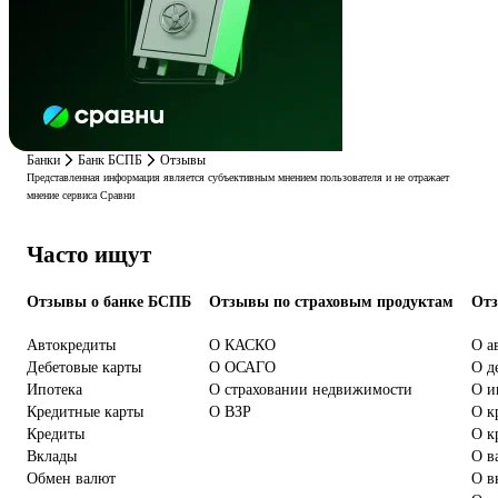
Банки
Банк БСПБ
Отзывы
Представленная информация является субъективным мнением пользователя и не отражает
мнение сервиса Сравни
Часто ищут
Отзывы о банке БСПБ
Отзывы по страховым продуктам
Отз
Автокредиты
О КАСКО
О а
Дебетовые карты
О ОСАГО
О д
Ипотека
О страховании недвижимости
О и
Кредитные карты
О ВЗР
О к
Кредиты
О к
Вклады
О в
Обмен валют
О в