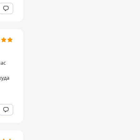
час
куда