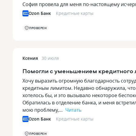
София провела для меня по-настоящему исче
Ozon Банк
Кредитные карты
ПРОВЕРЕН
Ксения
30 июля
Помогли с уменьшением кредитного 
Хочу выразить огромную благодарность сотруд
кредитным лимитом. Недавно обнаружила, что 
хотелось бы, и это вызывало некоторое беспок
Обратилась в отделение банка, и меня встрет
мою проблему,…
Читать
Ozon Банк
Кредитные карты
ПРОВЕРЕН