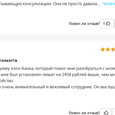
рпывающую консультацию. Она не просто давала…
Читат
Помог ли отзыв?
1
лимита
нику озон банка, который помог мне разобраться с мои
мне был установлен лимит на 2458 рублей выше, чем м
ойство.
ил очень внимательный и вежливый сотрудник. Он выслу
Помог ли отзыв?