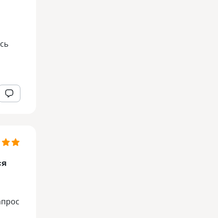
сь
ся
апрос