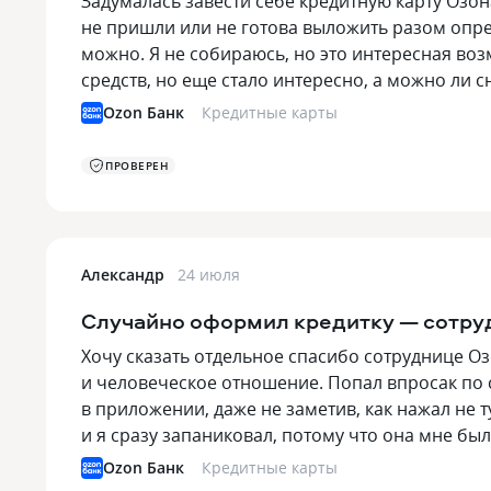
Задумалась завести себе кредитную карту Озона
не пришли или не готова выложить разом опр
можно. Я не собираюсь, но это интересная во
средств, но еще стало интересно, а можно ли 
Ozon Банк
Кредитные карты
ПРОВЕРЕН
Александр
24 июля
Случайно оформил кредитку — сотруд
Хочу сказать отдельное спасибо сотруднице О
и человеческое отношение. Попал впросак по 
в приложении, даже не заметив, как нажал не 
и я сразу запаниковал, потому что она мне б
Ozon Банк
Кредитные карты