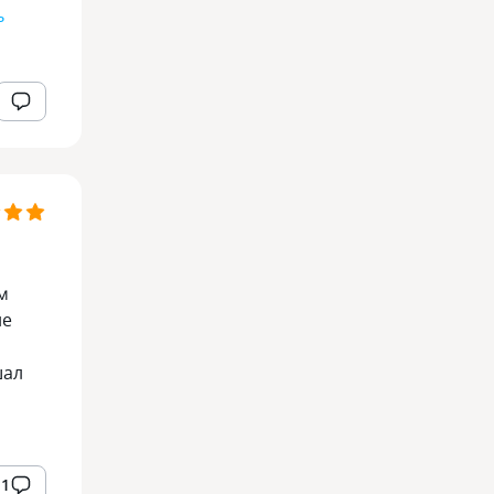
ь
м
не
шал
1