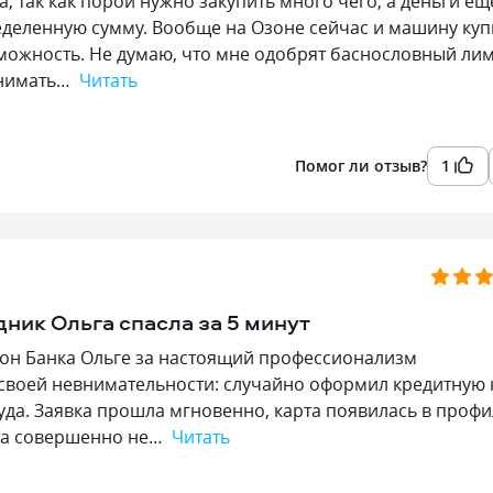
, так как порой нужно закупить много чего, а деньги ещ
еделенную сумму. Вообще на Озоне сейчас и машину куп
зможность. Не думаю, что мне одобрят баснословный ли
снимать…
Читать
Помог ли отзыв?
1
ник Ольга спасла за 5 минут
зон Банка Ольге за настоящий профессионализм
своей невнимательности: случайно оформил кредитную 
туда. Заявка прошла мгновенно, карта появилась в проф
ыла совершенно не…
Читать