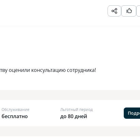
ству оценили консультацию сотрудника!
Обслуживание
Льготный период
Подр
бесплатно
до 80 дней