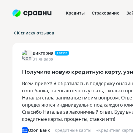
Кредиты
Страхование
За
К списку отзывов
Виктория
АВТОР
31 января
Получила новую кредитную карту, уз
Всем привет! Я обратилась в поддержку онлайн
озон банка, очень хотелось узнать, сколько пр
Наталья стала заниматься моим вопрсом. Ответ
определяются индивидуально под каждого клие
Спасибо Наталье за лаконичный ответ. Буду вн
кредитные карты, проценты, ставки итп!
Ozon Банк
Кредитные карты
«
Кредитная карт