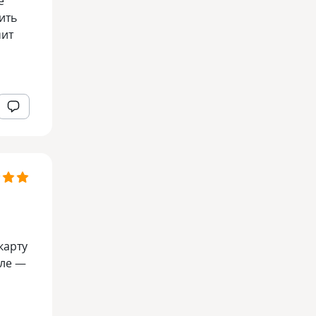
е
ить
мит
карту
иле —