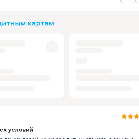
дитным картам
сех условий